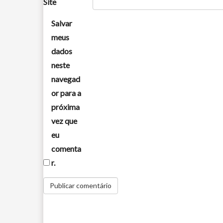
Site
Salvar
meus
dados
neste
navegad
or para a
próxima
vez que
eu
comenta
r.