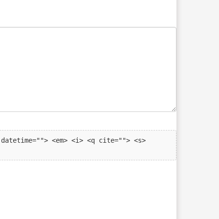
datetime=""> <em> <i> <q cite=""> <s> 