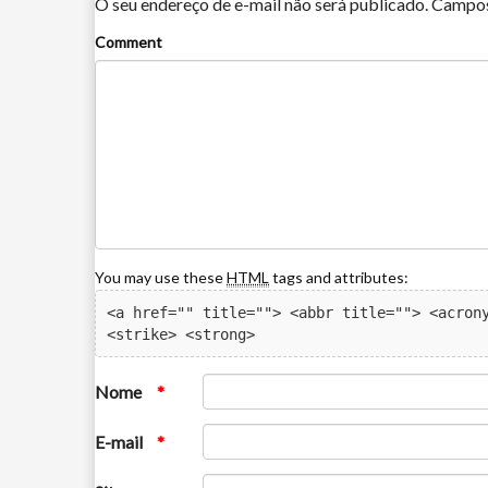
O seu endereço de e-mail não será publicado.
Campos
Comment
You may use these
HTML
tags and attributes:
<a href="" title=""> <abbr title=""> <acrony
<strike> <strong> 
Nome
*
E-mail
*