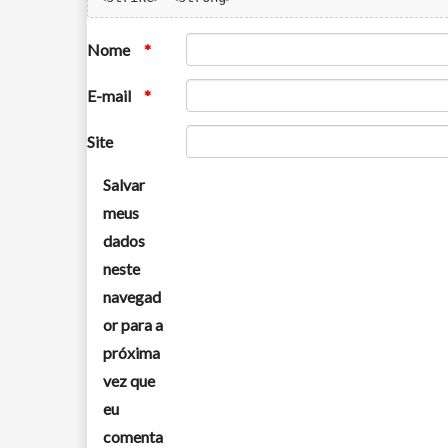
Nome
*
E-mail
*
Site
Salvar
meus
dados
neste
navegad
or para a
próxima
vez que
eu
comenta