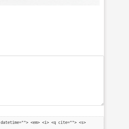
datetime=""> <em> <i> <q cite=""> <s> 