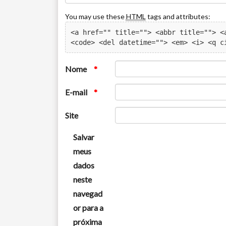
You may use these
HTML
tags and attributes:
<a href="" title=""> <abbr title=""> <a
<code> <del datetime=""> <em> <i> <q c
Nome
*
E-mail
*
Site
Salvar
meus
dados
neste
navegad
or para a
próxima