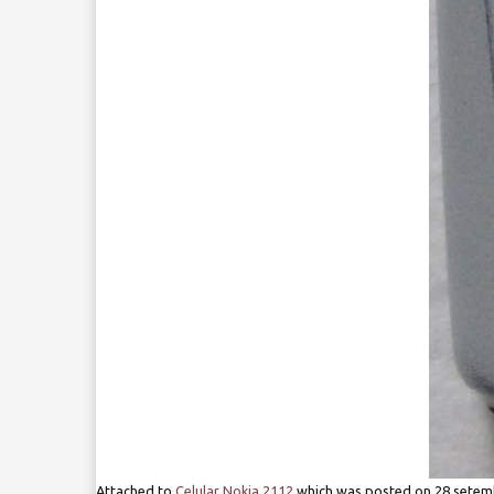
Attached to
Celular Nokia 2112
which was posted on
28 setem