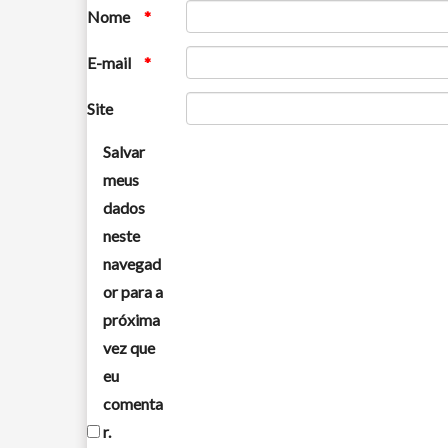
Nome
*
E-mail
*
Site
Salvar
meus
dados
neste
navegad
or para a
próxima
vez que
eu
comenta
r.