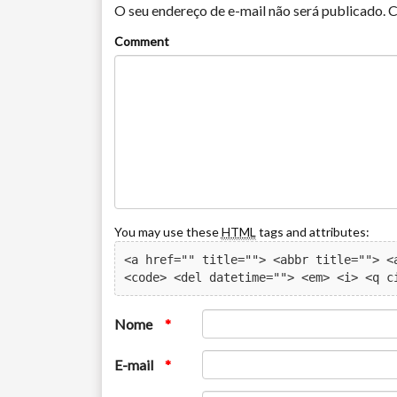
O seu endereço de e-mail não será publicado.
C
Comment
You may use these
HTML
tags and attributes:
<a href="" title=""> <abbr title=""> <a
<code> <del datetime=""> <em> <i> <q c
Nome
*
E-mail
*