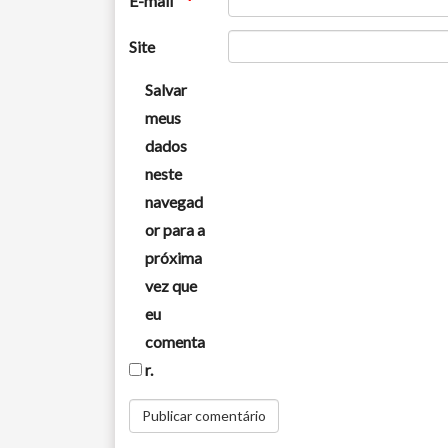
E-mail
*
Site
Salvar
meus
dados
neste
navegad
or para a
próxima
vez que
eu
comenta
r.