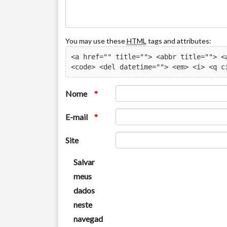
You may use these
HTML
tags and attributes:
<a href="" title=""> <abbr title=""> <a
<code> <del datetime=""> <em> <i> <q c
Nome
*
E-mail
*
Site
Salvar
meus
dados
neste
navegad