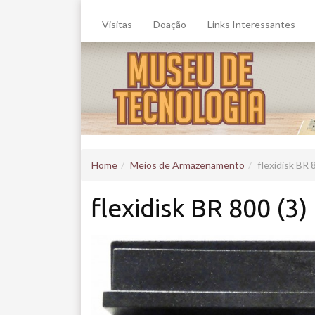
Visitas
Doação
Links Interessantes
Home
Meios de Armazenamento
flexidisk BR 
flexidisk BR 800 (3)