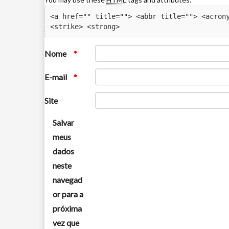
<a href="" title=""> <abbr title=""> <acrony
<strike> <strong> 
Nome
*
E-mail
*
Site
Salvar
meus
dados
neste
navegad
or para a
próxima
vez que