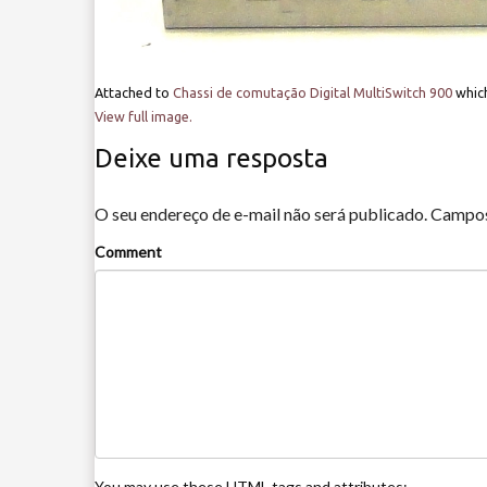
Attached to
Chassi de comutação Digital MultiSwitch 900
whic
View full image.
Deixe uma resposta
O seu endereço de e-mail não será publicado.
Campos
Comment
You may use these
HTML
tags and attributes: