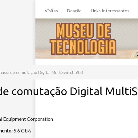
Visitas
Doação
Links Interessantes
hassi de comutação Digital MultiSwitch 900
de comutação Digital Multi
al Equipment Corporation
mento:
5.6 Gb/s