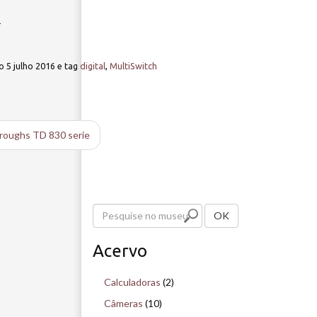
1
o
5 julho 2016
e tag
digital
,
MultiSwitch
roughs TD 830 serie
P
OK
e
Acervo
s
q
Calculadoras
(2)
u
Câmeras
(10)