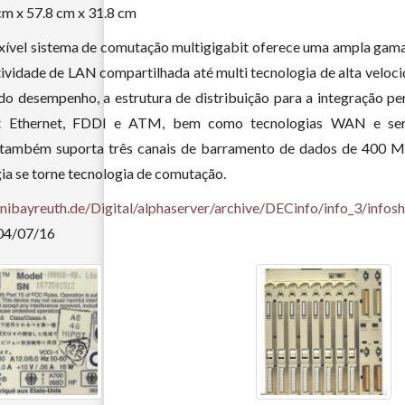
cm x 57.8 cm x 31.8 cm
exível sistema de comutação multigigabit oferece uma ampla gam
ividade de LAN compartilhada até multi tecnologia de alta veloc
o desempenho, a estrutura de distribuição para a integração per
it Ethernet, FDDI e ATM, bem como tecnologias WAN e ser
 também suporta três canais de barramento de dados de 400 
ia se torne tecnologia de comutação.
.unibayreuth.de/Digital/alphaserver/archive/DECinfo/info_3/in
 04/07/16