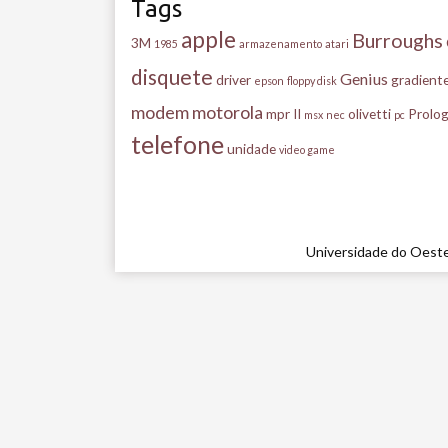
Tags
apple
Burroughs
3M
1985
armazenamento
atari
disquete
Genius
driver
gradient
epson
floppy disk
modem
motorola
mpr II
olivetti
Prolog
msx
nec
pc
telefone
unidade
video game
Universidade do Oeste