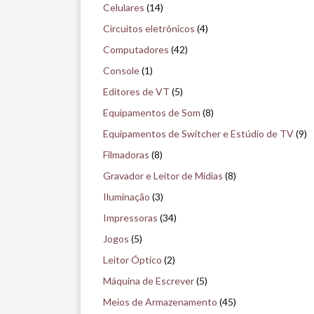
i
Celulares
(14)
s
Circuitos eletrônicos
(4)
e
Computadores
(42)
n
Console
(1)
o
Editores de VT
(5)
m
Equipamentos de Som
(8)
u
Equipamentos de Switcher e Estúdio de TV
(9)
s
Filmadoras
(8)
e
Gravador e Leitor de Mídias
(8)
u
Iluminação
(3)
Impressoras
(34)
Jogos
(5)
Leitor Óptico
(2)
Máquina de Escrever
(5)
Meios de Armazenamento
(45)