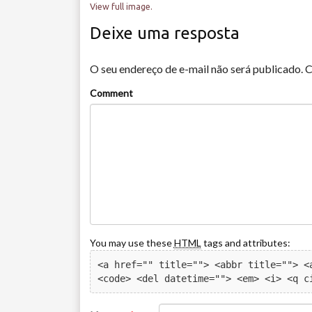
View full image.
Deixe uma resposta
O seu endereço de e-mail não será publicado.
C
Comment
You may use these
HTML
tags and attributes:
<a href="" title=""> <abbr title=""> <a
<code> <del datetime=""> <em> <i> <q c