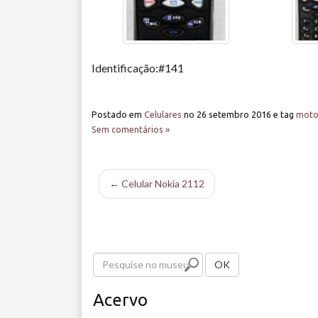
Identificação:#141
Postado em
Celulares
no
26 setembro 2016
e tag
moto
Sem comentários »
← Celular Nokia 2112
P
OK
e
Acervo
s