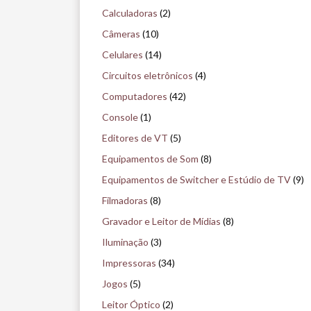
q
Calculadoras
(2)
u
Câmeras
(10)
i
Celulares
(14)
s
Circuitos eletrônicos
(4)
e
Computadores
(42)
n
Console
(1)
o
Editores de VT
(5)
m
Equipamentos de Som
(8)
u
Equipamentos de Switcher e Estúdio de TV
(9)
s
Filmadoras
(8)
e
Gravador e Leitor de Mídias
(8)
u
Iluminação
(3)
Impressoras
(34)
Jogos
(5)
Leitor Óptico
(2)