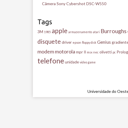
Câmera Sony Cybershot DSC-W550
Tags
apple
Burroughs
3M
1985
armazenamento
atari
disquete
Genius
driver
gradient
epson
floppy disk
modem
motorola
mpr II
olivetti
Prolog
msx
nec
pc
telefone
unidade
video game
Universidade do Oeste