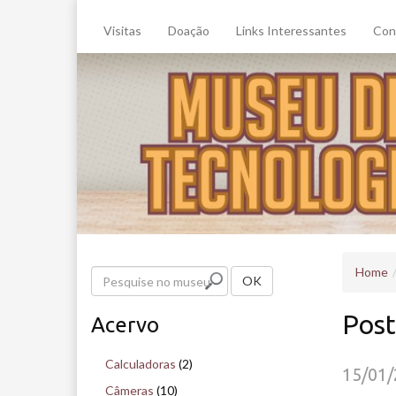
Visitas
Doação
Links Interessantes
Con
Home
P
OK
e
Post
Acervo
s
q
Calculadoras
(2)
15/01
u
Câmeras
(10)