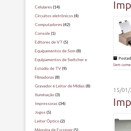
Imp
i
Celulares
(14)
s
Circuitos eletrônicos
(4)
e
Computadores
(42)
n
Console
(1)
o
Editores de VT
(5)
m
Equipamentos de Som
(8)
u
Posta
Equipamentos de Switcher e
Sem comen
s
Estúdio de TV
(9)
e
Filmadoras
(8)
u
Gravador e Leitor de Mídias
(8)
15/01
Iluminação
(3)
Imp
Impressoras
(34)
Jogos
(5)
Leitor Óptico
(2)
Máquina de Escrever
(5)