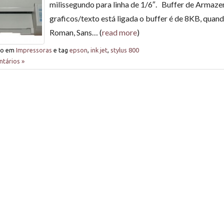
milissegundo para linha de 1/6″. Buffer de Armaze
graficos/texto está ligada o buffer é de 8KB, quan
Roman, Sans… (
read more
)
do em
Impressoras
e tag
epson
,
ink jet
,
stylus 800
tários »