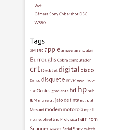
864
Câmera Sony Cybershot DSC-
W550
Tags
apple
3M
1985
armazenamento
atari
Burroughs
Cobra
computador
crt
digital
disco
DeskJet
disquete
driver
Dismac
epson
floppy
hp
hd
Genius
gradiente
hub
disk
jato de tinta
IBM
impressora
matricial
modem
motorola
Mitsumi
mpr II
ram
rom
olivetti
Prologica
msx
nec
pc
Scanner
Sony
Serial
switch
seagate