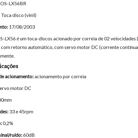
OS-LX56BR
Toca disco (vinil)
nto:
17/08/2003
S-LX56 é um toca-discos acionado por correia de 02 velocidades 
o com retorno automático, com servo motor DC (corrente contínua
amente.
icações
de acionamento:
acionamento por correia
ervo motor DC
00mm
des:
33 e 45rpm
:
0,2%
inal/ruído:
60dB