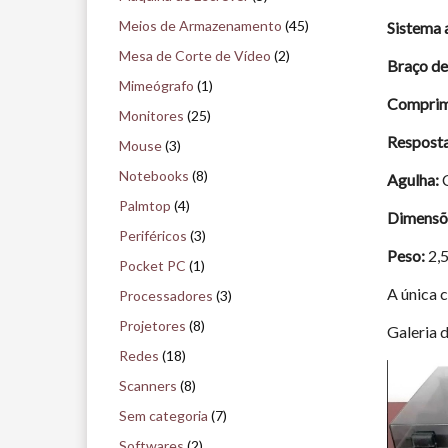
Meios de Armazenamento
(45)
Sistema 
Mesa de Corte de Vídeo
(2)
Braço de
Mimeógrafo
(1)
Comprime
Monitores
(25)
Resposta
Mouse
(3)
Notebooks
(8)
Agulha:
Palmtop
(4)
Dimensõ
Periféricos
(3)
Peso:
2,
Pocket PC
(1)
A única 
Processadores
(3)
Projetores
(8)
Galeria 
Redes
(18)
Scanners
(8)
Sem categoria
(7)
Softwares
(2)