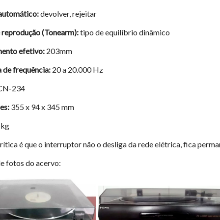
automático:
devolver, rejeitar
 reprodução (Tonearm):
tipo de equilíbrio dinâmico
nto efetivo:
203mm
 de frequência:
20 a 20.000 Hz
CN-234
es:
355 x 94 x 345 mm
5kg
crítica é que o interruptor não o desliga da rede elétrica, fica p
de fotos do acervo: