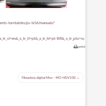
ents-turntables/ps-lx56/manuals?
x_tr_sl=en&_x_tr_tl=pt&_x_tr_hl=pt-BR&_x_tr_pto=sc
print
Filmadora digital Mox – MO-HDV100 →