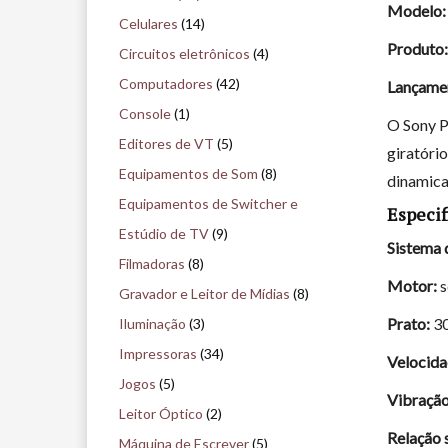
Modelo:
i
Celulares
(14)
s
Produto:
Circuitos eletrônicos
(4)
e
Computadores
(42)
Lançame
n
Console
(1)
O Sony P
o
Editores de VT
(5)
giratóri
m
Equipamentos de Som
(8)
dinamic
u
Equipamentos de Switcher e
Especif
s
Estúdio de TV
(9)
Sistema 
e
Filmadoras
(8)
Motor:
s
u
Gravador e Leitor de Mídias
(8)
Prato:
3
Iluminação
(3)
Impressoras
(34)
Velocida
Jogos
(5)
Vibração
Leitor Óptico
(2)
Relação s
Máquina de Escrever
(5)