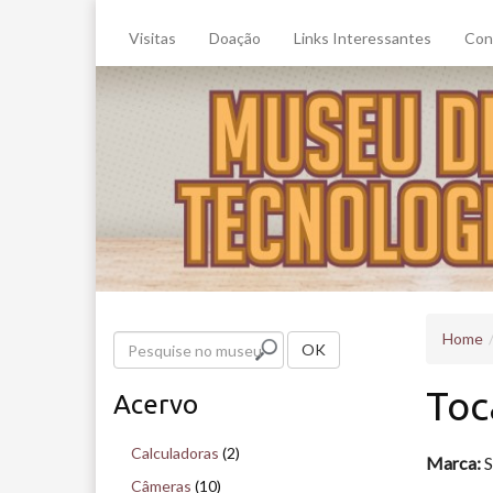
Visitas
Doação
Links Interessantes
Con
Home
P
OK
e
Toc
Acervo
s
q
Calculadoras
(2)
Marca:
S
u
Câmeras
(10)