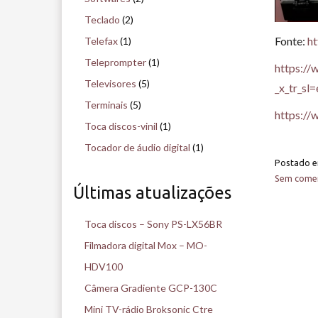
Teclado
(2)
Fonte:
h
Telefax
(1)
Teleprompter
(1)
https://
Televisores
(5)
_x_tr_sl
Terminais
(5)
https://
Toca discos-vinil
(1)
Tocador de áudio digital
(1)
Postado 
Sem comen
Últimas atualizações
Toca discos – Sony PS-LX56BR
Filmadora digital Mox – MO-
HDV100
Câmera Gradiente GCP-130C
Mini TV-rádio Broksonic Ctre