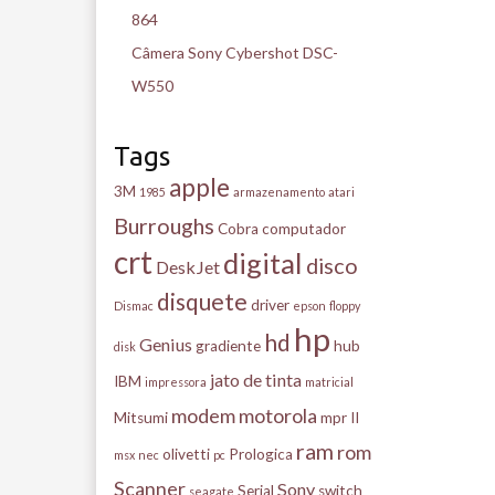
864
Câmera Sony Cybershot DSC-
W550
Tags
apple
3M
1985
armazenamento
atari
Burroughs
Cobra
computador
crt
digital
disco
DeskJet
disquete
driver
Dismac
epson
floppy
hp
hd
Genius
gradiente
hub
disk
jato de tinta
IBM
impressora
matricial
modem
motorola
Mitsumi
mpr II
ram
rom
olivetti
Prologica
msx
nec
pc
Scanner
Sony
Serial
switch
seagate