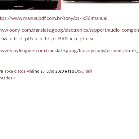
ttps://www.manualpdf.com.br/sony/ps-lx56/manual
,
www-sony-com.translate.goog/electronics/support/audio-compon
=en&_x_tr_tl=pt&_x_tr_hl=pt-BR&_x_tr_pto=sc
www-vinylengine-com.translate.goog/library/sony/ps-lx56.shtml?_
em
Toca discos-vinil
no
29 julho 2023
e tag
LX56
,
vinil
tários »