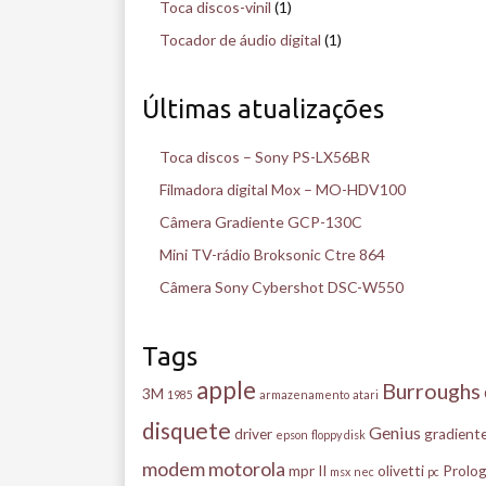
Toca discos-vinil
(1)
Tocador de áudio digital
(1)
Últimas atualizações
Toca discos – Sony PS-LX56BR
Filmadora digital Mox – MO-HDV100
Câmera Gradiente GCP-130C
Mini TV-rádio Broksonic Ctre 864
Câmera Sony Cybershot DSC-W550
Tags
apple
Burroughs
3M
1985
armazenamento
atari
disquete
Genius
driver
gradient
epson
floppy disk
modem
motorola
mpr II
olivetti
Prolog
msx
nec
pc