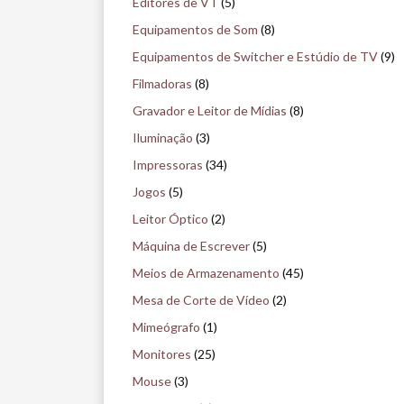
Editores de VT
(5)
m
Equipamentos de Som
(8)
u
Equipamentos de Switcher e Estúdio de TV
(9)
s
Filmadoras
(8)
e
Gravador e Leitor de Mídias
(8)
u
Iluminação
(3)
Impressoras
(34)
Jogos
(5)
Leitor Óptico
(2)
Máquina de Escrever
(5)
Meios de Armazenamento
(45)
Mesa de Corte de Vídeo
(2)
Mimeógrafo
(1)
Monitores
(25)
Mouse
(3)