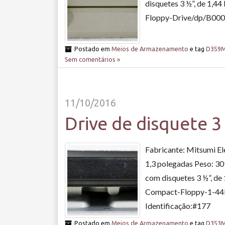
disquetes 3 ½”, de 1
Floppy-Drive/dp/B000EI
Postado em
Meios de Armazenamento
e tag
D359
Sem comentários »
11/10/2016
Drive de disquete
Fabricante: Mitsumi E
1,3 polegadas Peso: 309
com disquetes 3 ½”, 
Compact-Floppy-1-44M
Identificação:#177
Postado em
Meios de Armazenamento
e tag
D353