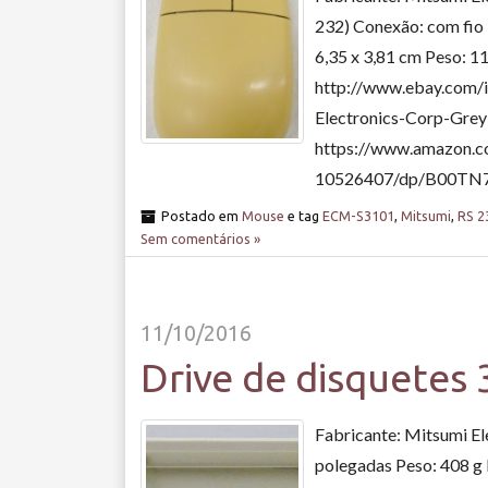
232) Conexão: com fio
6,35 x 3,81 cm Peso: 1
http://www.ebay.com
Electronics-Corp-Gre
https://www.amazon.c
10526407/dp/B00TN73W
Postado em
Mouse
e tag
ECM-S3101
,
Mitsumi
,
RS 2
Sem comentários »
11/10/2016
Drive de disquete
Fabricante: Mitsumi Ele
polegadas Peso: 408 g 