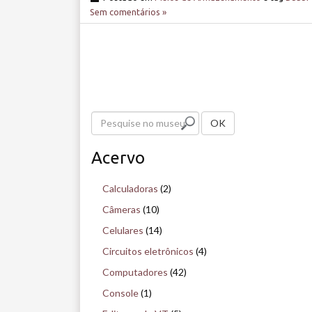
Sem comentários »
P
OK
e
Acervo
s
q
Calculadoras
(2)
u
Câmeras
(10)
i
Celulares
(14)
s
Circuitos eletrônicos
(4)
e
Computadores
(42)
n
Console
(1)
o