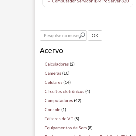
← Computador Servidor IBM Pc Server 320
P
OK
e
Acervo
s
q
Calculadoras
(2)
u
Câmeras
(10)
i
Celulares
(14)
s
Circuitos eletrônicos
(4)
e
Computadores
(42)
n
Console
(1)
o
Editores de VT
(5)
m
Equipamentos de Som
(8)
u