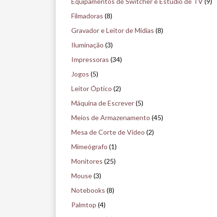
Equipamentos de Switcher e Estúdio de TV
(9)
s
Filmadoras
(8)
e
Gravador e Leitor de Mídias
(8)
u
Iluminação
(3)
Impressoras
(34)
Jogos
(5)
Leitor Óptico
(2)
Máquina de Escrever
(5)
Meios de Armazenamento
(45)
Mesa de Corte de Vídeo
(2)
Mimeógrafo
(1)
Monitores
(25)
Mouse
(3)
Notebooks
(8)
Palmtop
(4)