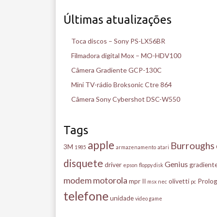
Últimas atualizações
Toca discos – Sony PS-LX56BR
Filmadora digital Mox – MO-HDV100
Câmera Gradiente GCP-130C
Mini TV-rádio Broksonic Ctre 864
Câmera Sony Cybershot DSC-W550
Tags
apple
Burroughs
3M
1985
armazenamento
atari
disquete
Genius
driver
gradient
epson
floppy disk
modem
motorola
mpr II
olivetti
Prolog
msx
nec
pc
telefone
unidade
video game