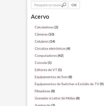
P
OK
e
Acervo
s
q
Calculadoras
(2)
u
Câmeras
(10)
i
Celulares
(14)
s
Circuitos eletrônicos
(4)
e
Computadores
(42)
n
Console
(1)
o
Editores de VT
(5)
m
Equipamentos de Som
(8)
u
Equipamentos de Switcher e Estúdio de TV
(9)
s
Filmadoras
(8)
e
Gravador e Leitor de Mídias
(8)
u
Iluminação
(3)