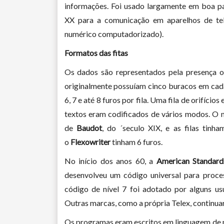
informações. Foi usado largamente em boa pa
XX para a comunicação em aparelhos de tel
numérico computadorizado).
Formatos das fitas
Os dados são representados pela presença ou
originalmente possuíam cinco buracos em cada 
6, 7 e até 8 furos por fila. Uma fila de orifíci
textos eram codificados de vários modos. O 
de
Baudot
, do ´seculo XIX, e as filas tin
o
Flexowriter
tinham 6 furos.
No início dos anos 60, a
American Standard
desenvolveu um código universal para proce
código de nível 7 foi adotado por alguns usu
Outras marcas, como a própria Telex, continu
Os programas eram escritos em linguagem de má