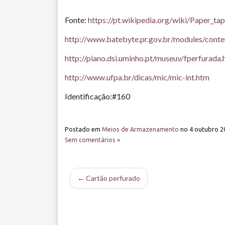
Fonte:
https://pt.wikipedia.org/wiki/Paper_ta
http://www.batebyte.pr.gov.br/modules/con
http://piano.dsi.uminho.pt/museuv/fperfurada.
http://www.ufpa.br/dicas/mic/mic-int.htm
Identificação:#160
Postado em
Meios de Armazenamento
no
4 outubro 2
Sem comentários »
← Cartão perfurado