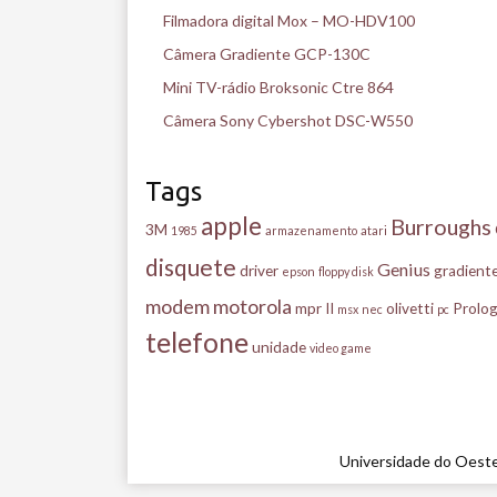
Filmadora digital Mox – MO-HDV100
Câmera Gradiente GCP-130C
Mini TV-rádio Broksonic Ctre 864
Câmera Sony Cybershot DSC-W550
Tags
apple
Burroughs
3M
1985
armazenamento
atari
disquete
Genius
driver
gradient
epson
floppy disk
modem
motorola
mpr II
olivetti
Prolog
msx
nec
pc
telefone
unidade
video game
Universidade do Oeste