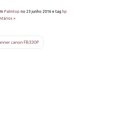
em
Palmtop
no
23 junho 2016
e tag
hp
tários »
anner canon FB330P