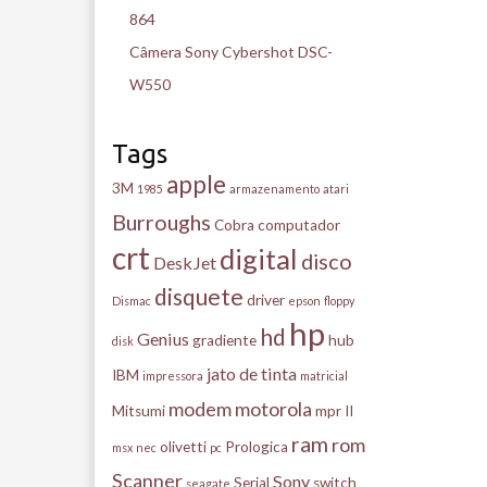
864
Câmera Sony Cybershot DSC-
W550
Tags
apple
3M
1985
armazenamento
atari
Burroughs
Cobra
computador
crt
digital
disco
DeskJet
disquete
driver
Dismac
epson
floppy
hp
hd
Genius
gradiente
hub
disk
jato de tinta
IBM
impressora
matricial
modem
motorola
Mitsumi
mpr II
ram
rom
olivetti
Prologica
msx
nec
pc
Scanner
Sony
Serial
switch
seagate