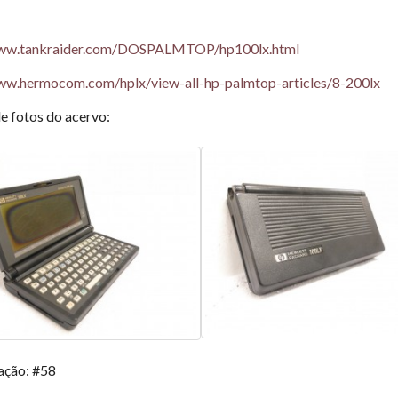
www.tankraider.com/DOSPALMTOP/hp100lx.html
ww.hermocom.com/hplx/view-all-hp-palmtop-articles/8-200lx
de fotos do acervo:
cação: #58