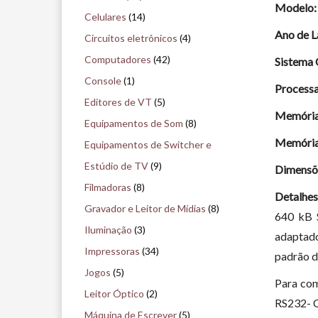
Modelo:
i
Celulares
(14)
s
Ano de 
Circuitos eletrônicos
(4)
e
Computadores
(42)
Sistema 
n
Console
(1)
Processa
o
Editores de VT
(5)
Memóri
m
Equipamentos de Som
(8)
u
Memóri
Equipamentos de Switcher e
s
Estúdio de TV
(9)
Dimensõ
e
Filmadoras
(8)
Detalhes
u
Gravador e Leitor de Mídias
(8)
640 kB 
Iluminação
(3)
adaptado
Impressoras
(34)
padrão d
Jogos
(5)
Para com
Leitor Óptico
(2)
RS232- C
Máquina de Escrever
(5)