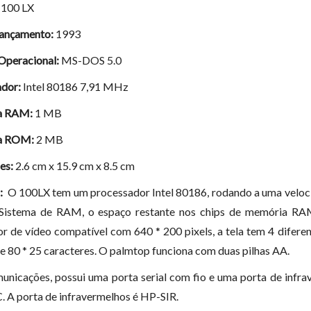
100 LX
Lançamento:
1993
Operacional:
MS-DOS 5.0
dor:
Intel 80186 7,91 MHz
a RAM:
1 MB
a ROM:
2 MB
es:
2.6 cm x 15.9 cm x 8.5 cm
:
O 100LX tem um processador Intel 80186, rodando a uma veloci
Sistema de RAM, o espaço restante nos chips de memória RA
r de vídeo compatível com 640 * 200 pixels, a tela tem 4 difer
e 80 * 25 caracteres. O palmtop funciona com duas pilhas AA.
unicações, possui uma porta serial com fio e uma porta de infra
. A porta de infravermelhos é HP-SIR.