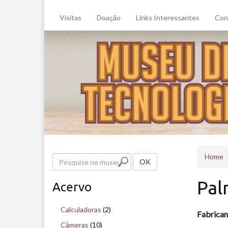
Visitas
Doação
Links Interessantes
Con
Home
P
OK
e
Pal
Acervo
s
q
Calculadoras
(2)
Fabrican
u
Câmeras
(10)