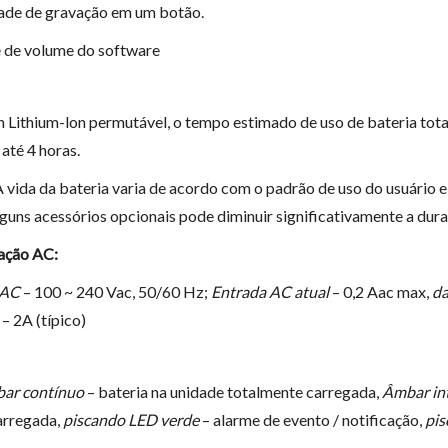
ade de gravação em um botão.
 de volume do software
 Lithium-lon permutável, o tempo estimado de uso de bateria tot
até 4 horas.
 vida da bateria varia de acordo com o padrão de uso do usuário
lguns acessórios opcionais pode diminuir significativamente a dura
ação AC:
 AC
– 100 ~ 240 Vac, 50/60 Hz;
Entrada AC atual
– 0,2 Aac max,
da
– 2A (típico)
ar contínuo
– bateria na unidade totalmente carregada,
Âmbar in
arregada,
piscando LED verde
– alarme de evento / notificação,
pis