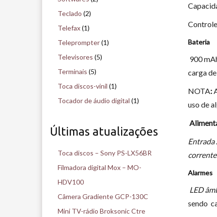
Capacid
Teclado
(2)
Controle
Telefax
(1)
Bateria
Teleprompter
(1)
Televisores
(5)
900 mAh
Terminais
(5)
carga de 
Toca discos-vinil
(1)
NOTA
:
A
Tocador de áudio digital
(1)
uso de a
Aliment
Últimas atualizações
Entrada
Toca discos – Sony PS-LX56BR
corrente
Filmadora digital Mox – MO-
Alarmes
HDV100
LED âmb
Câmera Gradiente GCP-130C
sendo c
Mini TV-rádio Broksonic Ctre