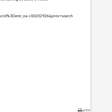
FdocId%3Demr_na-c00202926&prev=search
print