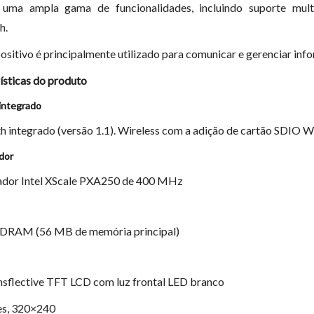
 uma ampla gama de funcionalidades, incluindo suporte mult
h.
positivo é principalmente utilizado para comunicar e gerenciar inf
ísticas do produto
integrado
h integrado (versão 1.1). Wireless com a adição de cartão SDIO
dor
ador Intel XScale PXA250 de 400 MHz
DRAM (56 MB de memória principal)
ansflective TFT LCD com luz frontal LED branco
es, 320×240