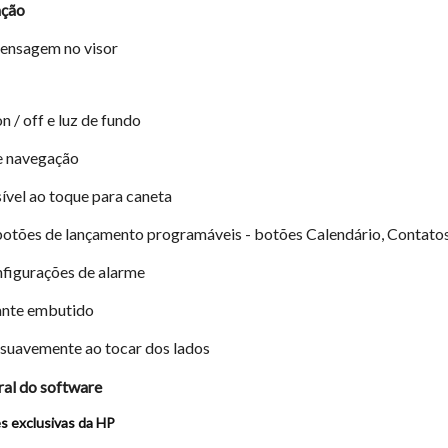
ação
ensagem no visor
n / off e luz de fundo
e navegação
sível ao toque para caneta
otões de lançamento programáveis ​​- botões Calendário, Contatos
figurações de alarme
ante embutido
 suavemente ao tocar dos lados
ral do software
s exclusivas da HP