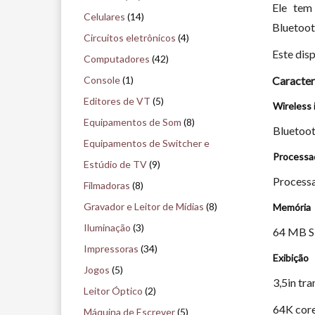
Ele tem
i
Celulares
(14)
Bluetoot
s
Circuitos eletrônicos
(4)
Este dis
e
Computadores
(42)
n
Console
(1)
Caracter
o
Editores de VT
(5)
Wireless 
m
Equipamentos de Som
(8)
Bluetoot
u
Equipamentos de Switcher e
Processa
s
Estúdio de TV
(9)
e
Process
Filmadoras
(8)
u
Gravador e Leitor de Mídias
(8)
Memória
Iluminação
(3)
64 MB S
Impressoras
(34)
Exibição
Jogos
(5)
3,5in tr
Leitor Óptico
(2)
64K cor
Máquina de Escrever
(5)