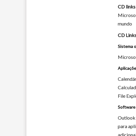
CD links
Microsof
mundo
CD Links
Sistema o
Microso
Aplicaçõe
Calendár
Calculad
File Expl
Software 
Outlook 
para apl
adiciona