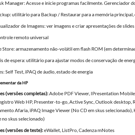
k Manager: Acesse e inicie programas facilmente. Gerenciador d
kup: utilitário para Backup / Restaurar para a memória principal,
ualizador de Imagens: ver imagens e criar apresentações de slides
ntrole remoto universal
e Store: armazenamento não-volátil em flash ROM (em determin
is de espera: utilitário para ajustar modos de conservação de ener
es: Self Test, iPAQ de áudio, estado de energia
ementar da HP
es (versões completas):
Adobe PDF Viewer, IPresentation Mobile,
egistro Web HP, Presenter-to-go, Active Sync, Outlook desktop, R
mento Afaria, iPAQ Image Viewer (No CD em skus selecionado), K
 no skus selecionado)
es (versões de teste):
eWallet, ListPro, Cadenza mNotes