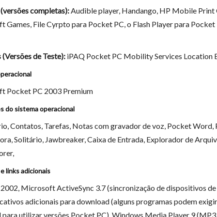
 (versões completas):
Audible player, Handango, HP Mobile Print 
t Games, File Cyrpto para Pocket PC, o Flash Player para Pocket
 (Versões de Teste):
iPAQ Pocket PC Mobility Services Location 
peracional
ft Pocket PC 2003 Premium
s do sistema operacional
io, Contatos, Tarefas, Notas com gravador de voz, Pocket Word, P
ora, Solitário, Jawbreaker, Caixa de Entrada, Explorador de Arquivo
orer,
e links adicionais
2002, Microsoft ActiveSync 3.7 (sincronização de dispositivos de 
icativos adicionais para download (alguns programas podem exigi
l para utilizar versões Pocket PC), Windows Media Player 9 (MP3,