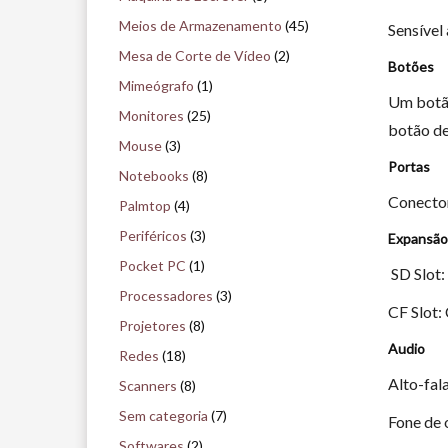
Meios de Armazenamento
(45)
Sensível
Mesa de Corte de Vídeo
(2)
Botões
Mimeógrafo
(1)
Um botão
Monitores
(25)
botão de
Mouse
(3)
Portas
Notebooks
(8)
Conector
Palmtop
(4)
Periféricos
(3)
Expansão
Pocket PC
(1)
SD Slot
Processadores
(3)
CF Slot:
Projetores
(8)
Audio
Redes
(18)
Alto-fal
Scanners
(8)
Sem categoria
(7)
Fone de 
Softwares
(2)