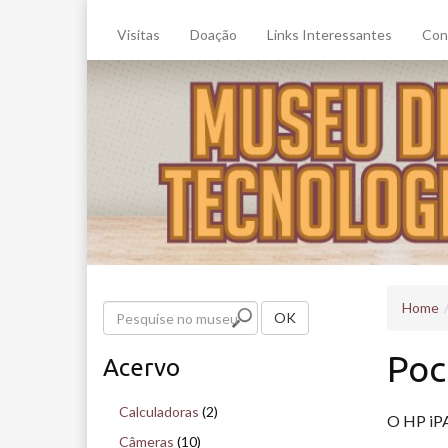
Visitas
Doação
Links Interessantes
Con
Home
P
OK
e
Poc
Acervo
s
q
Calculadoras
(2)
O HP iPA
u
Câmeras
(10)