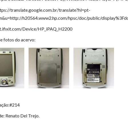
ttps://translate.google.com.br/translate?hl=pt-
n&u=http://h20564.www2.hp.com/hpsc/doc/public/display%3
pt.ifixit.com/Device/HP_iPAQ_H2200
de fotos do acervo:
cação:#214
e: Renato Del Trejo.