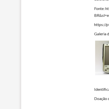
Fonte: h
BR&sl=e
https://
Galeria 
Identifi
Doação d