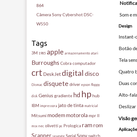
Notific
864
Som e m
Câmera Sony Cybershot DSC-
W550
Design
Instant-o
Tags
Botão d
apple
3M
1985
armazenamento
atari
Tela sen
Burroughs
Cobra
computador
crt
digital
Quatro b
disco
DeskJet
disquete
Duas con
driver
Dismac
epson
floppy
hp
hd
Alto-fal
Genius
gradiente
hub
disk
jato de tinta
IBM
Deslizar
impressora
matricial
modem
motorola
Mitsumi
mpr II
Visão ge
ram
rom
olivetti
Prologica
msx
nec
pc
Aplicaçõe
Scanner
Sony
Serial
switch
seagate