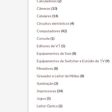
Calculadoras
(2)
u
Câmeras
(10)
i
Celulares
(14)
s
Circuitos eletrônicos
(4)
e
Computadores
(42)
n
Console
(1)
o
Editores de VT
(5)
m
Equipamentos de Som
(8)
u
Equipamentos de Switcher e Estúdio de TV
(9)
s
Filmadoras
(8)
e
Gravador e Leitor de Mídias
(8)
u
Iluminação
(3)
Impressoras
(34)
Jogos
(5)
Leitor Óptico
(2)