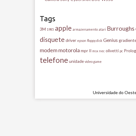
Tags
apple
Burroughs
3M
1985
armazenamento
atari
disquete
Genius
driver
gradient
epson
floppy disk
modem
motorola
mpr II
olivetti
Prolog
msx
nec
pc
telefone
unidade
video game
Universidade do Oeste