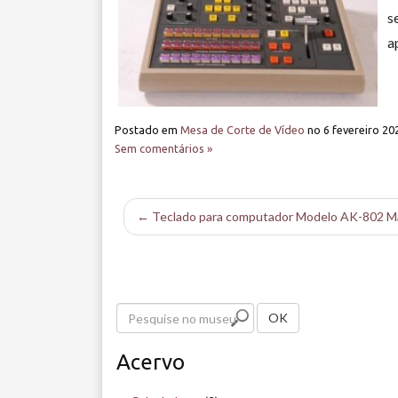
s
a
Postado em
Mesa de Corte de Vídeo
no
6 fevereiro 20
Sem comentários »
← Teclado para computador Modelo AK-802 Mar
P
OK
e
Acervo
s
q