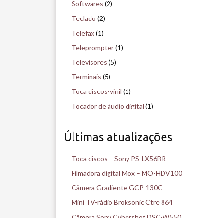
Softwares
(2)
Teclado
(2)
Telefax
(1)
Teleprompter
(1)
Televisores
(5)
Terminais
(5)
Toca discos-vinil
(1)
Tocador de áudio digital
(1)
Últimas atualizações
Toca discos – Sony PS-LX56BR
Filmadora digital Mox – MO-HDV100
Câmera Gradiente GCP-130C
Mini TV-rádio Broksonic Ctre 864
Câmera Sony Cybershot DSC-W550