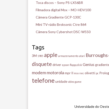
Toca discos – Sony PS-LX56BR
Filmadora digital Mox – MO-HDV100
Câmera Gradiente GCP-130C
Mini TV-rádio Broksonic Ctre 864
Câmera Sony Cybershot DSC-W550
Tags
apple
Burroughs
3M
1985
armazenamento
atari
disquete
Genius
driver
gradient
epson
floppy disk
modem
motorola
mpr II
olivetti
Prolog
msx
nec
pc
telefone
unidade
video game
Universidade do Oeste