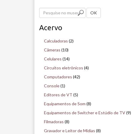
P
OK
e
Acervo
s
q
Calculadoras
(2)
u
Câmeras
(10)
i
Celulares
(14)
s
Circuitos eletrônicos
(4)
e
Computadores
(42)
n
Console
(1)
o
Editores de VT
(5)
m
Equipamentos de Som
(8)
u
Equipamentos de Switcher e Estúdio de TV
(9)
s
Filmadoras
(8)
e
Gravador e Leitor de Mídias
(8)