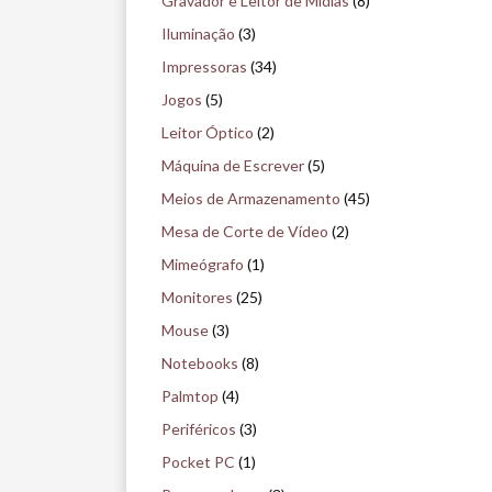
Gravador e Leitor de Mídias
(8)
u
Iluminação
(3)
Impressoras
(34)
Jogos
(5)
Leitor Óptico
(2)
Máquina de Escrever
(5)
Meios de Armazenamento
(45)
Mesa de Corte de Vídeo
(2)
Mimeógrafo
(1)
Monitores
(25)
Mouse
(3)
Notebooks
(8)
Palmtop
(4)
Periféricos
(3)
Pocket PC
(1)