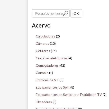
P
OK
e
Acervo
s
q
Calculadoras
(2)
u
Câmeras
(10)
i
Celulares
(14)
s
Circuitos eletrônicos
(4)
e
Computadores
(42)
n
Console
(1)
o
Editores de VT
(5)
m
Equipamentos de Som
(8)
u
Equipamentos de Switcher e Estúdio de TV
(9)
s
Filmadoras
(8)
e