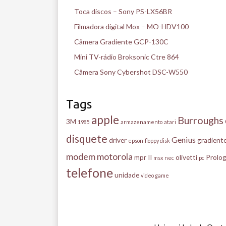
Toca discos – Sony PS-LX56BR
Filmadora digital Mox – MO-HDV100
Câmera Gradiente GCP-130C
Mini TV-rádio Broksonic Ctre 864
Câmera Sony Cybershot DSC-W550
Tags
apple
Burroughs
3M
1985
armazenamento
atari
disquete
Genius
driver
gradient
epson
floppy disk
modem
motorola
mpr II
olivetti
Prolog
msx
nec
pc
telefone
unidade
video game