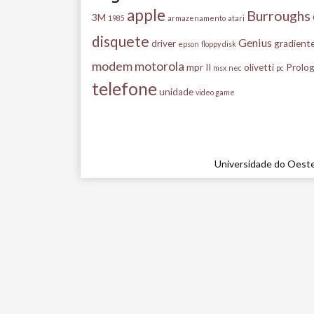
apple
Burroughs
3M
1985
armazenamento
atari
disquete
Genius
driver
gradient
epson
floppy disk
modem
motorola
mpr II
olivetti
Prolog
msx
nec
pc
telefone
unidade
video game
Universidade do Oeste