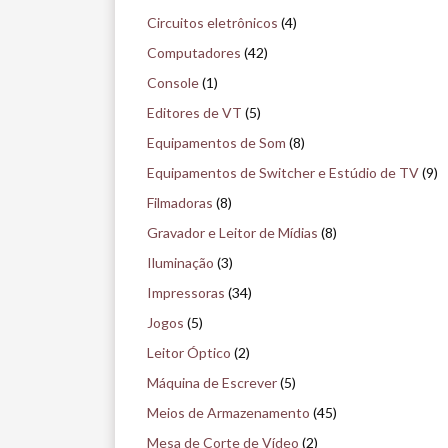
s
Circuitos eletrônicos
(4)
e
Computadores
(42)
n
Console
(1)
o
Editores de VT
(5)
m
Equipamentos de Som
(8)
u
Equipamentos de Switcher e Estúdio de TV
(9)
s
Filmadoras
(8)
e
Gravador e Leitor de Mídias
(8)
u
Iluminação
(3)
Impressoras
(34)
Jogos
(5)
Leitor Óptico
(2)
Máquina de Escrever
(5)
Meios de Armazenamento
(45)
Mesa de Corte de Vídeo
(2)