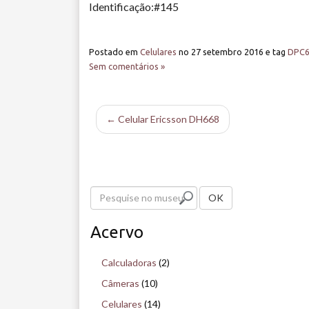
Identificação:#145
Postado em
Celulares
no
27 setembro 2016
e tag
DPC6
Sem comentários »
← Celular Ericsson DH668
P
OK
e
Acervo
s
q
Calculadoras
(2)
u
Câmeras
(10)
i
Celulares
(14)