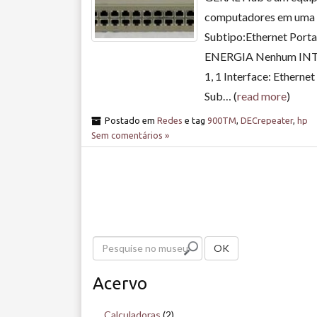
computadores em uma re
Subtipo:Ethernet Por
ENERGIA Nenhum INTE
1, 1 Interface: Etherne
Sub… (
read more
)
Postado em
Redes
e tag
900TM
,
DECrepeater
,
hp
Sem comentários »
P
OK
e
Acervo
s
q
Calculadoras
(2)