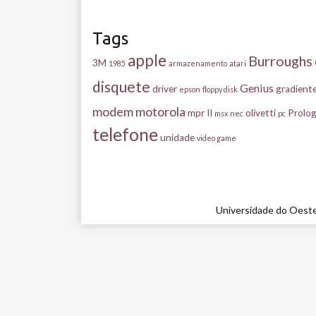
Tags
apple
Burroughs
3M
1985
armazenamento
atari
disquete
Genius
driver
gradient
epson
floppy disk
modem
motorola
mpr II
olivetti
Prolog
msx
nec
pc
telefone
unidade
video game
Universidade do Oeste