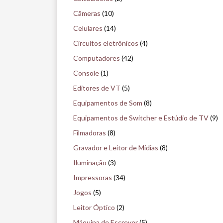
u
Câmeras
(10)
i
Celulares
(14)
s
Circuitos eletrônicos
(4)
e
Computadores
(42)
n
Console
(1)
o
Editores de VT
(5)
m
Equipamentos de Som
(8)
u
Equipamentos de Switcher e Estúdio de TV
(9)
s
Filmadoras
(8)
e
Gravador e Leitor de Mídias
(8)
u
Iluminação
(3)
Impressoras
(34)
Jogos
(5)
Leitor Óptico
(2)
Máquina de Escrever
(5)