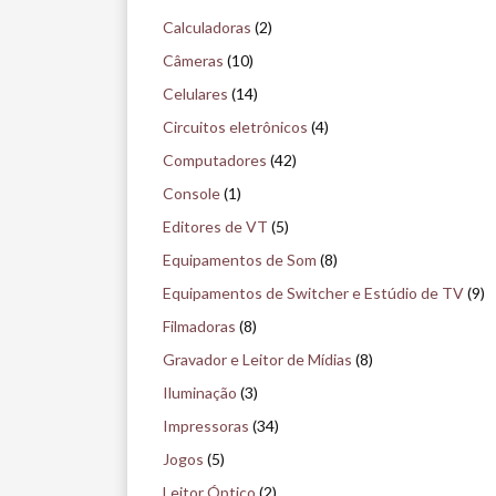
q
Calculadoras
(2)
u
Câmeras
(10)
i
Celulares
(14)
s
Circuitos eletrônicos
(4)
e
Computadores
(42)
n
Console
(1)
o
Editores de VT
(5)
m
Equipamentos de Som
(8)
u
Equipamentos de Switcher e Estúdio de TV
(9)
s
Filmadoras
(8)
e
Gravador e Leitor de Mídias
(8)
u
Iluminação
(3)
Impressoras
(34)
Jogos
(5)
Leitor Óptico
(2)