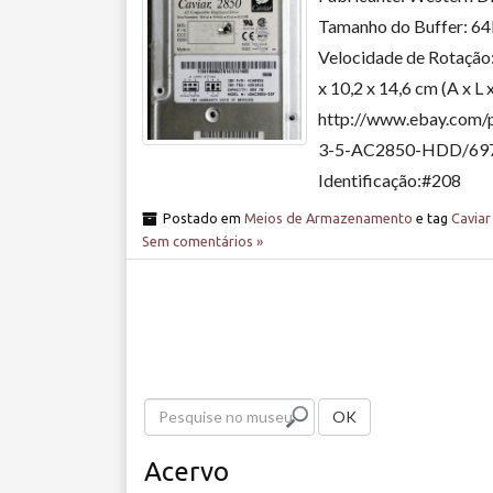
Tamanho do Buffer: 64
Velocidade de Rotação:
x 10,2 x 14,6 cm (A x L
http://www.ebay.com/
3-5-AC2850-HDD/69751
Identificação:#208
Postado em
Meios de Armazenamento
e tag
Caviar
Sem comentários »
P
OK
e
Acervo
s