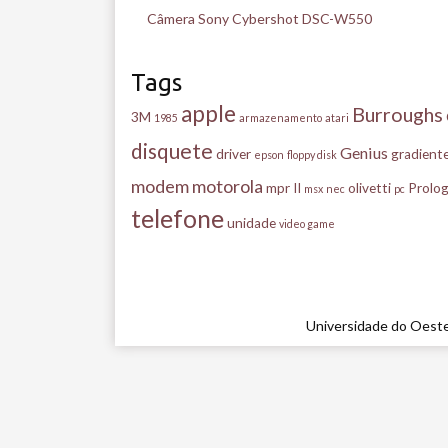
Câmera Sony Cybershot DSC-W550
Tags
apple
Burroughs
3M
1985
armazenamento
atari
disquete
Genius
driver
gradient
epson
floppy disk
modem
motorola
mpr II
olivetti
Prolog
msx
nec
pc
telefone
unidade
video game
Universidade do Oeste