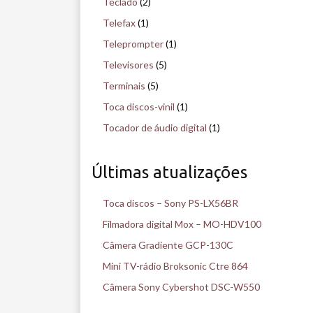
Teclado
(2)
Telefax
(1)
Teleprompter
(1)
Televisores
(5)
Terminais
(5)
Toca discos-vinil
(1)
Tocador de áudio digital
(1)
Últimas atualizações
Toca discos – Sony PS-LX56BR
Filmadora digital Mox – MO-HDV100
Câmera Gradiente GCP-130C
Mini TV-rádio Broksonic Ctre 864
Câmera Sony Cybershot DSC-W550