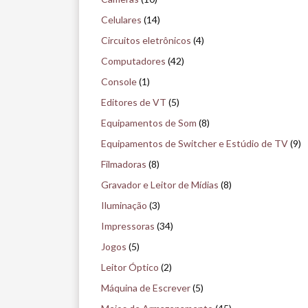
i
Celulares
(14)
s
Circuitos eletrônicos
(4)
e
Computadores
(42)
n
Console
(1)
o
Editores de VT
(5)
m
Equipamentos de Som
(8)
u
Equipamentos de Switcher e Estúdio de TV
(9)
s
Filmadoras
(8)
e
Gravador e Leitor de Mídias
(8)
u
Iluminação
(3)
Impressoras
(34)
Jogos
(5)
Leitor Óptico
(2)
Máquina de Escrever
(5)