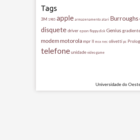
Tags
apple
Burroughs
3M
1985
armazenamento
atari
disquete
Genius
driver
gradient
epson
floppy disk
modem
motorola
mpr II
olivetti
Prolog
msx
nec
pc
telefone
unidade
video game
Universidade do Oeste