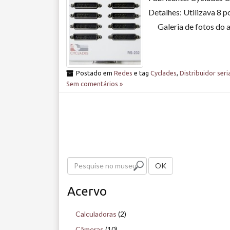
Detalhes: Utilizava 8 po
Galeria de fotos do a
Postado em
Redes
e tag
Cyclades
,
Distribuidor seri
Sem comentários »
P
OK
e
Acervo
s
q
Calculadoras
(2)
u
Câmeras
(10)