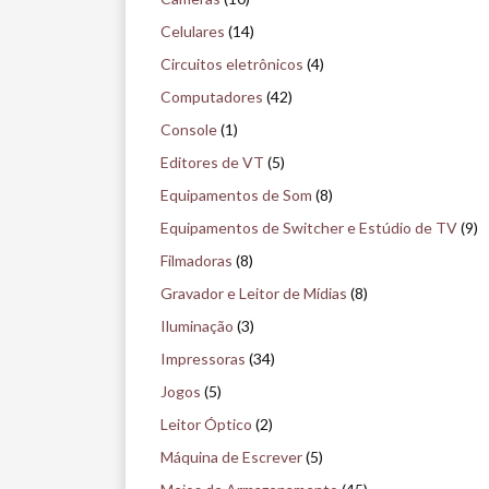
i
Celulares
(14)
s
Circuitos eletrônicos
(4)
e
Computadores
(42)
n
Console
(1)
o
Editores de VT
(5)
m
Equipamentos de Som
(8)
u
Equipamentos de Switcher e Estúdio de TV
(9)
s
Filmadoras
(8)
e
Gravador e Leitor de Mídias
(8)
u
Iluminação
(3)
Impressoras
(34)
Jogos
(5)
Leitor Óptico
(2)
Máquina de Escrever
(5)