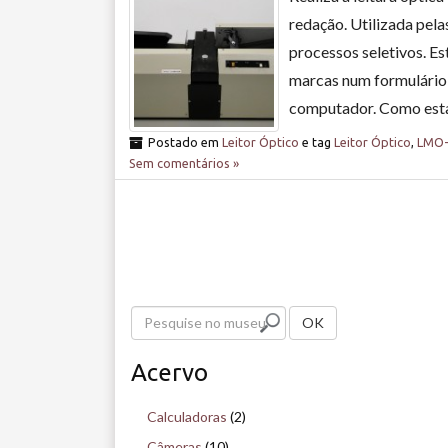
redação. Utilizada pela
processos seletivos. E
marcas num formulário,
computador. Como esta
Postado em
Leitor Óptico
e tag
Leitor Óptico
,
LMO-
Sem comentários »
P
OK
e
Acervo
s
q
Calculadoras
(2)
u
Câmeras
(10)