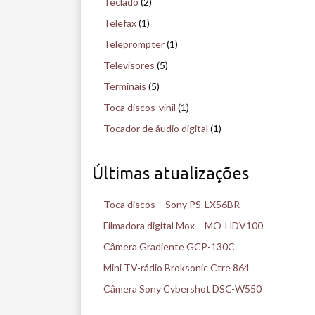
Teclado
(2)
Telefax
(1)
Teleprompter
(1)
Televisores
(5)
Terminais
(5)
Toca discos-vinil
(1)
Tocador de áudio digital
(1)
Últimas atualizações
Toca discos – Sony PS-LX56BR
Filmadora digital Mox – MO-HDV100
Câmera Gradiente GCP-130C
Mini TV-rádio Broksonic Ctre 864
Câmera Sony Cybershot DSC-W550