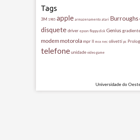
Tags
apple
Burroughs
3M
1985
armazenamento
atari
disquete
Genius
driver
gradient
epson
floppy disk
modem
motorola
mpr II
olivetti
Prolog
msx
nec
pc
telefone
unidade
video game
Universidade do Oeste