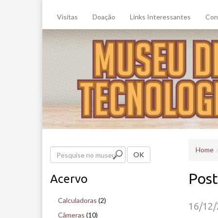
Visitas
Doação
Links Interessantes
Con
Home
P
OK
e
Post
Acervo
s
q
Calculadoras
(2)
16/12
u
Câmeras
(10)