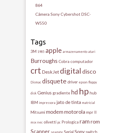
864
Câmera Sony Cybershot DSC-
W550
Tags
apple
3M
1985
armazenamento
atari
Burroughs
Cobra
computador
crt
digital
disco
DeskJet
disquete
driver
Dismac
epson
floppy
hp
hd
Genius
gradiente
hub
disk
jato de tinta
IBM
impressora
matricial
modem
motorola
Mitsumi
mpr II
ram
rom
olivetti
Prologica
msx
nec
pc
Scanner
Sony
Serial
switch
seagate