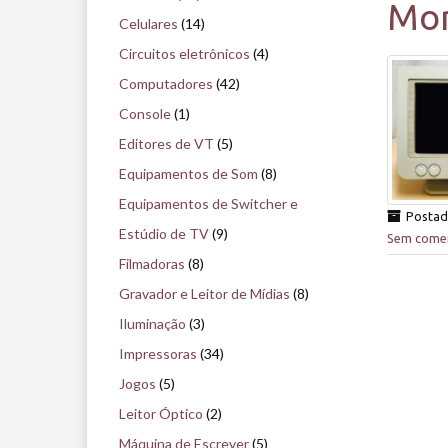
Mon
i
Celulares
(14)
s
Circuitos eletrônicos
(4)
e
Computadores
(42)
n
Console
(1)
o
Editores de VT
(5)
m
Equipamentos de Som
(8)
u
Equipamentos de Switcher e
Posta
s
Estúdio de TV
(9)
Sem comen
e
Filmadoras
(8)
u
Gravador e Leitor de Mídias
(8)
Iluminação
(3)
Impressoras
(34)
Jogos
(5)
Leitor Óptico
(2)
Máquina de Escrever
(5)