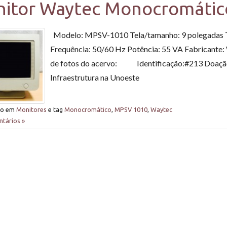
itor Waytec Monocromátic
Modelo: MPSV-1010 Tela/tamanho: 9 polegadas T
Frequência: 50/60 Hz Potência: 55 VA Fabricante
de fotos do acervo: Identificação:#213 Doação d
Infraestrutura na Unoeste
do em
Monitores
e tag
Monocromático
,
MPSV 1010
,
Waytec
tários »