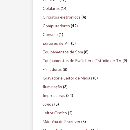
i
Celulares
(14)
s
Circuitos eletrônicos
(4)
e
Computadores
(42)
n
Console
(1)
o
Editores de VT
(5)
m
Equipamentos de Som
(8)
u
Equipamentos de Switcher e Estúdio de TV
(9)
s
Filmadoras
(8)
e
Gravador e Leitor de Mídias
(8)
u
Iluminação
(3)
Impressoras
(34)
Jogos
(5)
Leitor Óptico
(2)
Máquina de Escrever
(5)