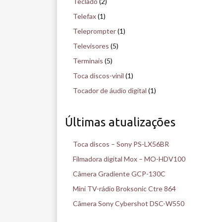
Teclado
(2)
Telefax
(1)
Teleprompter
(1)
Televisores
(5)
Terminais
(5)
Toca discos-vinil
(1)
Tocador de áudio digital
(1)
Últimas atualizações
Toca discos – Sony PS-LX56BR
Filmadora digital Mox – MO-HDV100
Câmera Gradiente GCP-130C
Mini TV-rádio Broksonic Ctre 864
Câmera Sony Cybershot DSC-W550