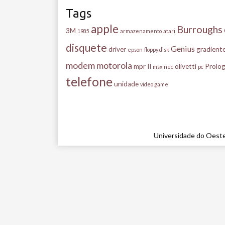
Tags
apple
Burroughs
3M
1985
armazenamento
atari
disquete
Genius
driver
gradient
epson
floppy disk
modem
motorola
mpr II
olivetti
Prolog
msx
nec
pc
telefone
unidade
video game
Universidade do Oeste