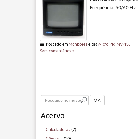
Frequência: 50/60 Hz
Postado em
Monitores
e tag
Micro Pic
,
MV-186
Sem comentários »
P
OK
e
Acervo
s
q
Calculadoras
(2)
u
Câmeras
(10)