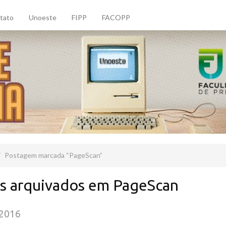
tato
Unoeste
FIPP
FACOPP
Postagem marcada
PageScan
s arquivados em PageScan
/2016