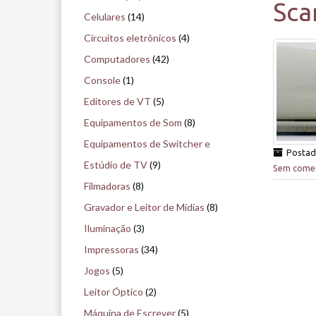
Sca
i
Celulares
(14)
s
Circuitos eletrônicos
(4)
e
Computadores
(42)
n
Console
(1)
o
Editores de VT
(5)
m
Equipamentos de Som
(8)
u
Equipamentos de Switcher e
Posta
s
Estúdio de TV
(9)
Sem comen
e
Filmadoras
(8)
u
Gravador e Leitor de Mídias
(8)
Iluminação
(3)
Impressoras
(34)
Jogos
(5)
Leitor Óptico
(2)
Máquina de Escrever
(5)