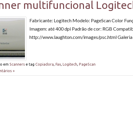
nner multifuncional Logite
Fabricante: Logitech Modelo: PageScan Color Funç
Imagem: até 400 dpi Padrão de cor: RGB Compatib
http://www.laughton.com/images/psc.html Galeria 
do em
Scanners
e tag
Copiadora
,
Fax
,
Logitech
,
PageScan
tários »