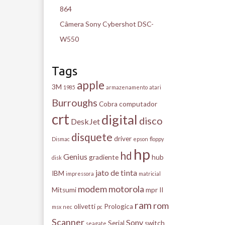
864
Câmera Sony Cybershot DSC-
W550
Tags
apple
3M
1985
armazenamento
atari
Burroughs
Cobra
computador
crt
digital
disco
DeskJet
disquete
driver
Dismac
epson
floppy
hp
hd
Genius
gradiente
hub
disk
jato de tinta
IBM
impressora
matricial
modem
motorola
Mitsumi
mpr II
ram
rom
olivetti
Prologica
msx
nec
pc
Scanner
Sony
Serial
switch
seagate