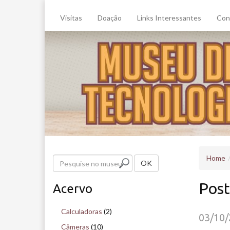
Visitas
Doação
Links Interessantes
Con
Home
P
OK
e
Post
Acervo
s
q
Calculadoras
(2)
03/10
u
Câmeras
(10)