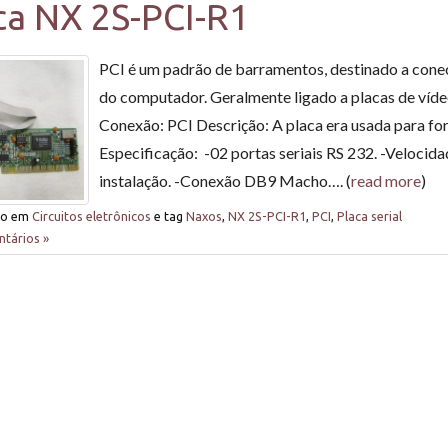
ca NX 2S-PCI-R1
PCI é um padrão de barramentos, destinado a conec
do computador. Geralmente ligado a placas de ví
Conexão: PCI Descrição: A placa era usada para fo
Especificação: -02 portas seriais RS 232. -Velocid
instalação. -Conexão DB9 Macho…. (
read more
)
do em
Circuitos eletrônicos
e tag
Naxos
,
NX 2S-PCI-R1
,
PCI
,
Placa serial
tários »