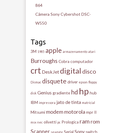
864
Câmera Sony Cybershot DSC-
W550
Tags
apple
3M
1985
armazenamento
atari
Burroughs
Cobra
computador
crt
digital
disco
DeskJet
disquete
driver
Dismac
epson
floppy
hp
hd
Genius
gradiente
hub
disk
jato de tinta
IBM
impressora
matricial
modem
motorola
Mitsumi
mpr II
ram
rom
olivetti
Prologica
msx
nec
pc
Scanner
Sony
Serial
switch
seagate