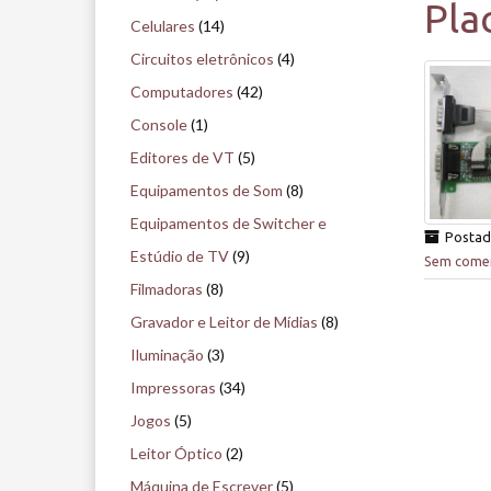
Pla
i
Celulares
(14)
s
Circuitos eletrônicos
(4)
e
Computadores
(42)
n
Console
(1)
o
Editores de VT
(5)
m
Equipamentos de Som
(8)
u
Equipamentos de Switcher e
Posta
s
Estúdio de TV
(9)
Sem comen
e
Filmadoras
(8)
u
Gravador e Leitor de Mídias
(8)
Iluminação
(3)
Impressoras
(34)
Jogos
(5)
Leitor Óptico
(2)
Máquina de Escrever
(5)