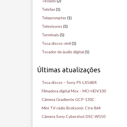
Teclado
(2)
Telefax
(1)
Teleprompter
(1)
Televisores
(5)
Terminais
(5)
Toca discos-vinil
(1)
Tocador de áudio digital
(1)
Últimas atualizações
Toca discos – Sony PS-LX56BR
Filmadora digital Mox – MO-HDV100
Câmera Gradiente GCP-130C
Mini TV-rádio Broksonic Ctre 864
Câmera Sony Cybershot DSC-W550