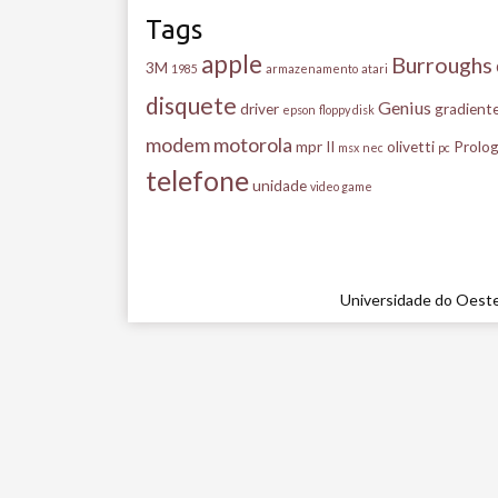
Tags
apple
Burroughs
3M
1985
armazenamento
atari
disquete
Genius
driver
gradient
epson
floppy disk
modem
motorola
mpr II
olivetti
Prolog
msx
nec
pc
telefone
unidade
video game
Universidade do Oeste