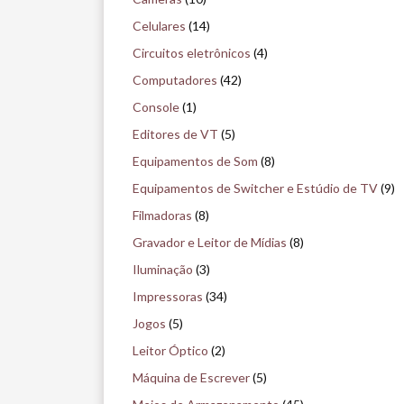
i
Celulares
(14)
s
Circuitos eletrônicos
(4)
e
Computadores
(42)
n
Console
(1)
o
Editores de VT
(5)
m
Equipamentos de Som
(8)
u
Equipamentos de Switcher e Estúdio de TV
(9)
s
Filmadoras
(8)
e
Gravador e Leitor de Mídias
(8)
u
Iluminação
(3)
Impressoras
(34)
Jogos
(5)
Leitor Óptico
(2)
Máquina de Escrever
(5)