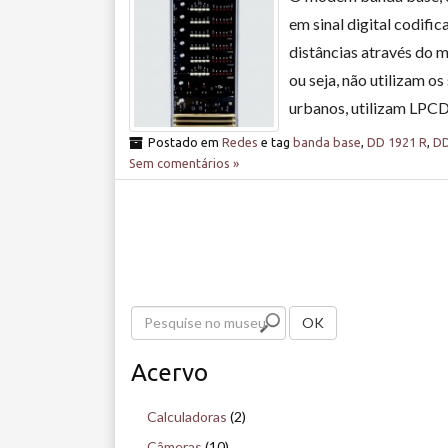
em sinal digital codifi
distâncias através do m
ou seja, não utilizam o
urbanos, utilizam LPCDs
Postado em
Redes
e tag
banda base
,
DD 1921 R
,
DD
Sem comentários »
P
OK
e
Acervo
s
q
Calculadoras
(2)
u
Câmeras
(10)