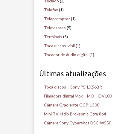
Teclado
(2)
Telefax
(1)
Teleprompter
(1)
Televisores
(5)
Terminais
(5)
Toca discos-vinil
(1)
Tocador de áudio digital
(1)
Últimas atualizações
Toca discos – Sony PS-LX56BR
Filmadora digital Mox – MO-HDV100
Câmera Gradiente GCP-130C
Mini TV-rádio Broksonic Ctre 864
Câmera Sony Cybershot DSC-W550