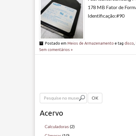
178 MB Fator de Forma
Identificação:#90
Postado em
Meios de Armazenamento
e tag
disco
,
Sem comentários »
P
OK
e
Acervo
s
q
Calculadoras
(2)
u
Câmeras
(10)