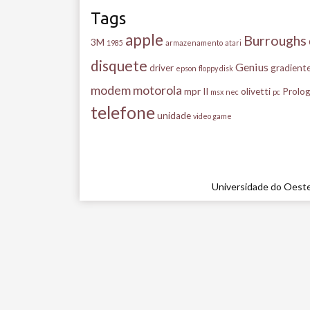
Tags
apple
Burroughs
3M
1985
armazenamento
atari
disquete
Genius
driver
gradient
epson
floppy disk
modem
motorola
mpr II
olivetti
Prolog
msx
nec
pc
telefone
unidade
video game
Universidade do Oeste