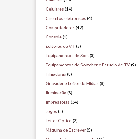
i
Celulares
(14)
s
Circuitos eletrônicos
(4)
e
Computadores
(42)
n
Console
(1)
o
Editores de VT
(5)
m
Equipamentos de Som
(8)
u
Equipamentos de Switcher e Estúdio de TV
(9)
s
Filmadoras
(8)
e
Gravador e Leitor de Mídias
(8)
u
Iluminação
(3)
Impressoras
(34)
Jogos
(5)
Leitor Óptico
(2)
Máquina de Escrever
(5)