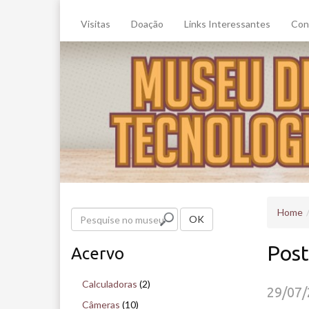
Visitas
Doação
Links Interessantes
Con
Home
P
OK
e
Post
Acervo
s
q
Calculadoras
(2)
29/07
u
Câmeras
(10)