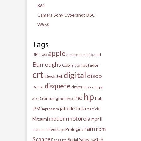
864
Câmera Sony Cybershot DSC-
W550
Tags
apple
3M
1985
armazenamento
atari
Burroughs
Cobra
computador
crt
digital
disco
DeskJet
disquete
driver
Dismac
epson
floppy
hp
hd
Genius
gradiente
hub
disk
jato de tinta
IBM
impressora
matricial
modem
motorola
Mitsumi
mpr II
ram
rom
olivetti
Prologica
msx
nec
pc
Scanner
Sony
Serial
switch
seagate