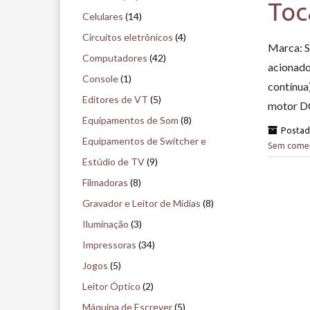
Toc
i
Celulares
(14)
s
Circuitos eletrônicos
(4)
Marca: S
e
Computadores
(42)
acionado
n
Console
(1)
contínua
o
Editores de VT
(5)
motor DC
m
Equipamentos de Som
(8)
Posta
u
Equipamentos de Switcher e
Sem comen
s
Estúdio de TV
(9)
e
Filmadoras
(8)
u
Gravador e Leitor de Mídias
(8)
Iluminação
(3)
Impressoras
(34)
Jogos
(5)
Leitor Óptico
(2)
Máquina de Escrever
(5)