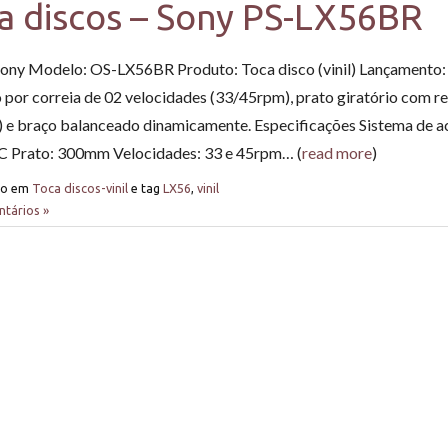
a discos – Sony PS-LX56BR
ony Modelo: OS-LX56BR Produto: Toca disco (vinil) Lançamento
 por correia de 02 velocidades (33/45rpm), prato giratório com 
) e braço balanceado dinamicamente. Especificações Sistema de 
 Prato: 300mm Velocidades: 33 e 45rpm… (
read more
)
do em
Toca discos-vinil
e tag
LX56
,
vinil
tários »