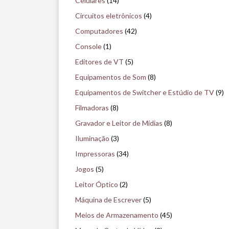
Celulares
(14)
s
Circuitos eletrônicos
(4)
e
Computadores
(42)
n
Console
(1)
o
Editores de VT
(5)
m
Equipamentos de Som
(8)
u
Equipamentos de Switcher e Estúdio de TV
(9)
s
Filmadoras
(8)
e
Gravador e Leitor de Mídias
(8)
u
Iluminação
(3)
Impressoras
(34)
Jogos
(5)
Leitor Óptico
(2)
Máquina de Escrever
(5)
Meios de Armazenamento
(45)