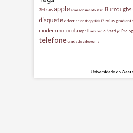
apple
Burroughs
3M
1985
armazenamento
atari
disquete
Genius
driver
gradient
epson
floppy disk
modem
motorola
mpr II
olivetti
Prolog
msx
nec
pc
telefone
unidade
video game
Universidade do Oeste