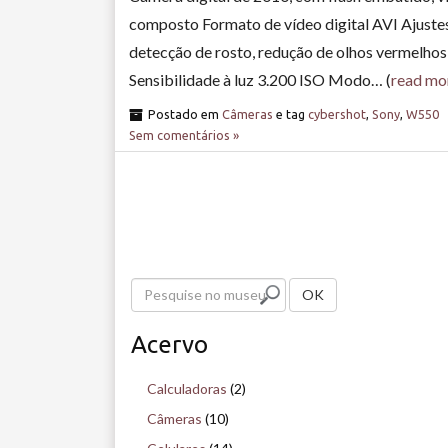
composto Formato de vídeo digital AVI Ajustes
detecção de rosto, redução de olhos vermelhos
Sensibilidade à luz 3.200 ISO Modo… (
read mo
Postado em
Câmeras
e tag
cybershot
,
Sony
,
W550
Sem comentários »
P
OK
e
Acervo
s
q
Calculadoras
(2)
u
Câmeras
(10)
i