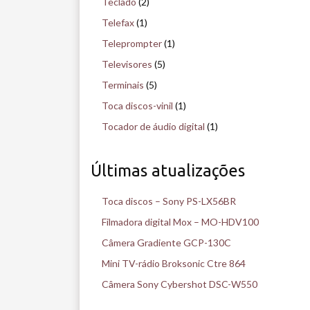
Teclado
(2)
Telefax
(1)
Teleprompter
(1)
Televisores
(5)
Terminais
(5)
Toca discos-vinil
(1)
Tocador de áudio digital
(1)
Últimas atualizações
Toca discos – Sony PS-LX56BR
Filmadora digital Mox – MO-HDV100
Câmera Gradiente GCP-130C
Mini TV-rádio Broksonic Ctre 864
Câmera Sony Cybershot DSC-W550