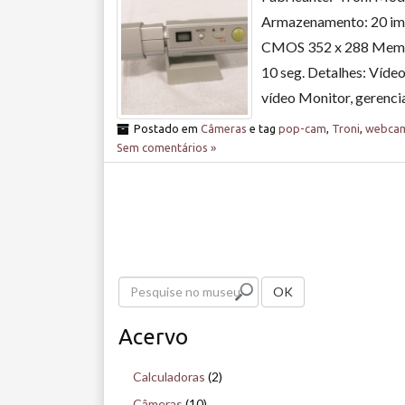
Armazenamento: 20 ima
CMOS 352 x 288 Memór
10 seg. Detalhes: Víde
vídeo Monitor, gerenci
Postado em
Câmeras
e tag
pop-cam
,
Troni
,
webca
Sem comentários »
P
OK
e
Acervo
s
q
Calculadoras
(2)
u
Câmeras
(10)