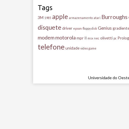
Tags
apple
Burroughs
3M
1985
armazenamento
atari
disquete
Genius
driver
gradient
epson
floppy disk
modem
motorola
mpr II
olivetti
Prolog
msx
nec
pc
telefone
unidade
video game
Universidade do Oeste