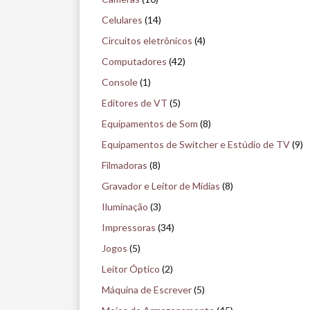
i
Celulares
(14)
s
Circuitos eletrônicos
(4)
e
Computadores
(42)
n
Console
(1)
o
Editores de VT
(5)
m
Equipamentos de Som
(8)
u
Equipamentos de Switcher e Estúdio de TV
(9)
s
Filmadoras
(8)
e
Gravador e Leitor de Mídias
(8)
u
Iluminação
(3)
Impressoras
(34)
Jogos
(5)
Leitor Óptico
(2)
Máquina de Escrever
(5)