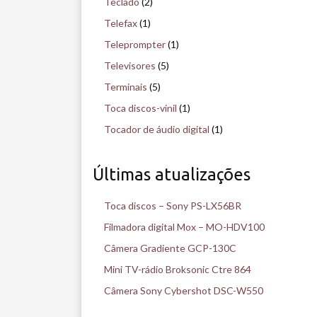
Teclado
(2)
Telefax
(1)
Teleprompter
(1)
Televisores
(5)
Terminais
(5)
Toca discos-vinil
(1)
Tocador de áudio digital
(1)
Últimas atualizações
Toca discos – Sony PS-LX56BR
Filmadora digital Mox – MO-HDV100
Câmera Gradiente GCP-130C
Mini TV-rádio Broksonic Ctre 864
Câmera Sony Cybershot DSC-W550