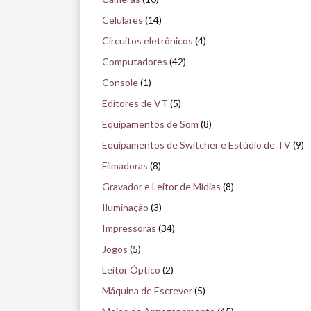
i
Celulares
(14)
s
Circuitos eletrônicos
(4)
e
Computadores
(42)
n
Console
(1)
o
Editores de VT
(5)
m
Equipamentos de Som
(8)
u
Equipamentos de Switcher e Estúdio de TV
(9)
s
Filmadoras
(8)
e
Gravador e Leitor de Mídias
(8)
u
Iluminação
(3)
Impressoras
(34)
Jogos
(5)
Leitor Óptico
(2)
Máquina de Escrever
(5)