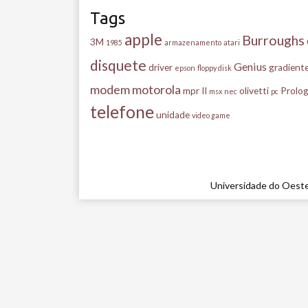
Tags
apple
Burroughs
3M
1985
armazenamento
atari
disquete
Genius
driver
gradient
epson
floppy disk
modem
motorola
mpr II
olivetti
Prolog
msx
nec
pc
telefone
unidade
video game
Universidade do Oeste