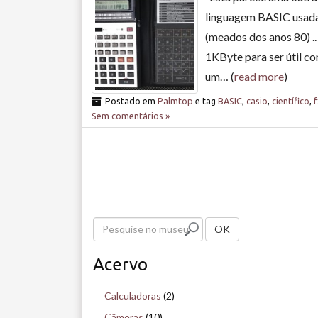
linguagem BASIC usada
(meados dos anos 80) 
1KByte para ser útil 
um… (
read more
)
Postado em
Palmtop
e tag
BASIC
,
casio
,
científico
,
f
Sem comentários »
P
OK
e
Acervo
s
q
Calculadoras
(2)
u
Câmeras
(10)