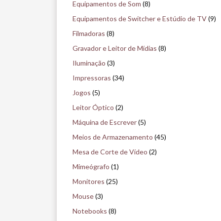
m
Equipamentos de Som
(8)
u
Equipamentos de Switcher e Estúdio de TV
(9)
s
Filmadoras
(8)
e
Gravador e Leitor de Mídias
(8)
u
Iluminação
(3)
Impressoras
(34)
Jogos
(5)
Leitor Óptico
(2)
Máquina de Escrever
(5)
Meios de Armazenamento
(45)
Mesa de Corte de Vídeo
(2)
Mimeógrafo
(1)
Monitores
(25)
Mouse
(3)
Notebooks
(8)