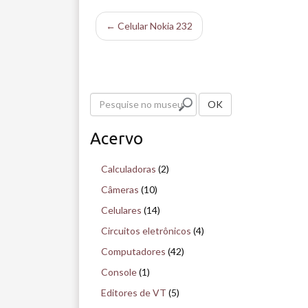
← Celular Nokia 232
P
OK
e
Acervo
s
q
Calculadoras
(2)
u
Câmeras
(10)
i
Celulares
(14)
s
Circuitos eletrônicos
(4)
e
Computadores
(42)
n
Console
(1)
o
Editores de VT
(5)