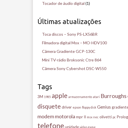
Tocador de áudio digital
(1)
Últimas atualizações
Toca discos – Sony PS-LX56BR
Filmadora digital Mox – MO-HDV100
Câmera Gradiente GCP-130C
Mini TV-rádio Broksonic Ctre 864
Câmera Sony Cybershot DSC-W550
Tags
apple
Burroughs
3M
1985
armazenamento
atari
disquete
Genius
driver
gradient
epson
floppy disk
modem
motorola
mpr II
olivetti
Prolog
msx
nec
pc
telefone
unidade
video game