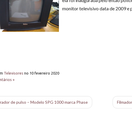
ela foi inaugurada pelo então polí
monitor televisivo data de 2009 e 
em
Televisores
no
10 fevereiro 2020
tários »
ador de pulso – Modelo SPG 1000 marca Phase
Filmado