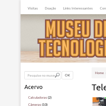
Visitas
Doação
Links Interessantes
Con
Home
P
OK
e
Tel
Acervo
s
q
Calculadoras
(2)
u
Câmeras
(10)