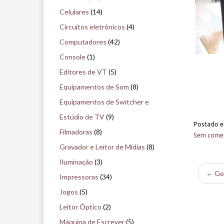
i
Celulares
(14)
s
Circuitos eletrônicos
(4)
e
Computadores
(42)
n
Console
(1)
o
Editores de VT
(5)
m
Equipamentos de Som
(8)
u
Equipamentos de Switcher e
s
Estúdio de TV
(9)
Postado 
e
Filmadoras
(8)
Sem comen
u
Gravador e Leitor de Mídias
(8)
Iluminação
(3)
← Ger
Impressoras
(34)
Jogos
(5)
Leitor Óptico
(2)
Máquina de Escrever
(5)