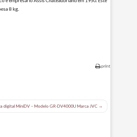
tico e empresário Assis Chateaubriand em 1950. Este
pesa 8 kg.
print
ra digital MiniDV – Modelo GR-DV4000U Marca JVC →