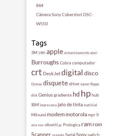
864
Câmera Sony Cybershot DSC-
W550
Tags
apple
3M
1985
armazenamento
atari
Burroughs
Cobra
computador
crt
digital
disco
DeskJet
disquete
driver
Dismac
epson
floppy
hp
hd
Genius
gradiente
hub
disk
jato de tinta
IBM
impressora
matricial
modem
motorola
Mitsumi
mpr II
ram
rom
olivetti
Prologica
msx
nec
pc
Scanner
Sony
Serial
switch
seagate