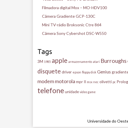
Filmadora digital Mox – MO-HDV100
Câmera Gradiente GCP-130C
Mini TV-rádio Broksonic Ctre 864
Câmera Sony Cybershot DSC-W550
Tags
apple
Burroughs
3M
1985
armazenamento
atari
disquete
Genius
driver
gradient
epson
floppy disk
modem
motorola
mpr II
olivetti
Prolog
msx
nec
pc
telefone
unidade
video game
Universidade do Oeste