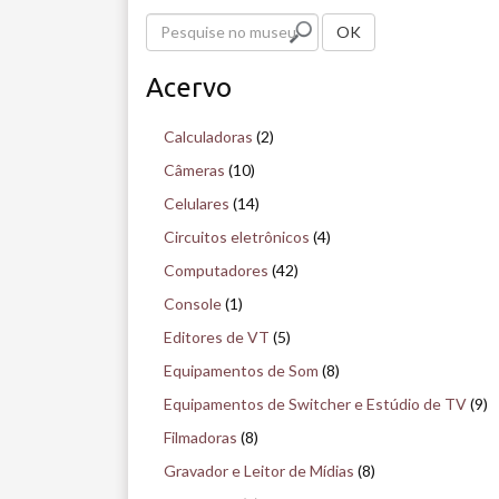
P
OK
e
Acervo
s
q
Calculadoras
(2)
u
Câmeras
(10)
i
Celulares
(14)
s
Circuitos eletrônicos
(4)
e
Computadores
(42)
n
Console
(1)
o
Editores de VT
(5)
m
Equipamentos de Som
(8)
u
Equipamentos de Switcher e Estúdio de TV
(9)
s
Filmadoras
(8)
e
Gravador e Leitor de Mídias
(8)
u