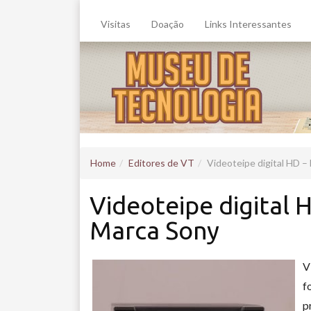
Visitas
Doação
Links Interessantes
Home
Editores de VT
Videoteipe digital HD
Videoteipe digita
Marca Sony
V
f
p