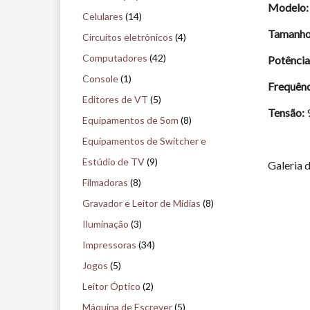
Modelo:
i
Celulares
(14)
s
Tamanho 
Circuitos eletrônicos
(4)
e
Computadores
(42)
Potência
n
Console
(1)
Frequênc
o
Editores de VT
(5)
Tensão:
m
Equipamentos de Som
(8)
u
Equipamentos de Switcher e
s
Estúdio de TV
(9)
Galeria 
e
Filmadoras
(8)
u
Gravador e Leitor de Mídias
(8)
Iluminação
(3)
Impressoras
(34)
Jogos
(5)
Leitor Óptico
(2)
Máquina de Escrever
(5)