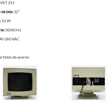
VST 251
da tela:
12’’
:
15 W
ia:
50/60 Hz
90-260 VAC
de fotos do acervo: