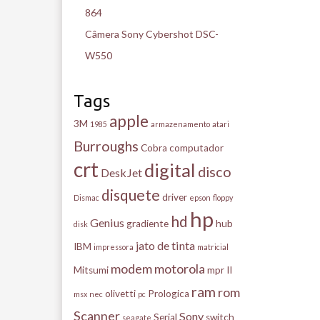
864
Câmera Sony Cybershot DSC-
W550
Tags
apple
3M
1985
armazenamento
atari
Burroughs
Cobra
computador
crt
digital
disco
DeskJet
disquete
driver
Dismac
epson
floppy
hp
hd
Genius
gradiente
hub
disk
jato de tinta
IBM
impressora
matricial
modem
motorola
Mitsumi
mpr II
ram
rom
olivetti
Prologica
msx
nec
pc
Scanner
Sony
Serial
switch
seagate