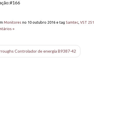
cação:#166
em
Monitores
no
10 outubro 2016
e tag
Samtec
,
VST 251
tários »
roughs Controlador de energia B9387-42