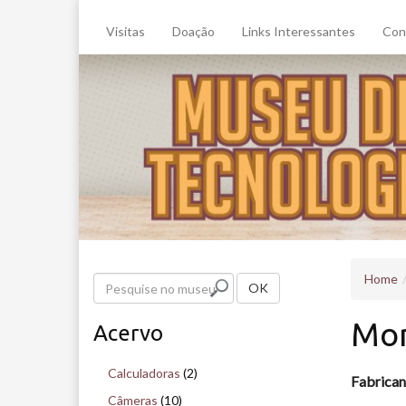
Visitas
Doação
Links Interessantes
Con
Home
P
OK
e
Mon
Acervo
s
q
Calculadoras
(2)
Fabrican
u
Câmeras
(10)