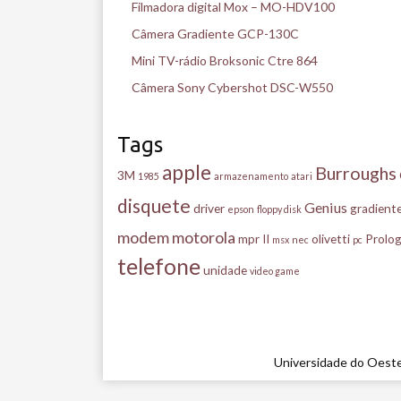
Filmadora digital Mox – MO-HDV100
Câmera Gradiente GCP-130C
Mini TV-rádio Broksonic Ctre 864
Câmera Sony Cybershot DSC-W550
Tags
apple
Burroughs
3M
1985
armazenamento
atari
disquete
Genius
driver
gradient
epson
floppy disk
modem
motorola
mpr II
olivetti
Prolog
msx
nec
pc
telefone
unidade
video game
Universidade do Oeste