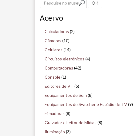
P
OK
e
Acervo
s
q
Calculadoras
(2)
u
Câmeras
(10)
i
Celulares
(14)
s
Circuitos eletrônicos
(4)
e
Computadores
(42)
n
Console
(1)
o
Editores de VT
(5)
m
Equipamentos de Som
(8)
u
Equipamentos de Switcher e Estúdio de TV
(9)
s
Filmadoras
(8)
e
Gravador e Leitor de Mídias
(8)
u
Iluminação
(3)