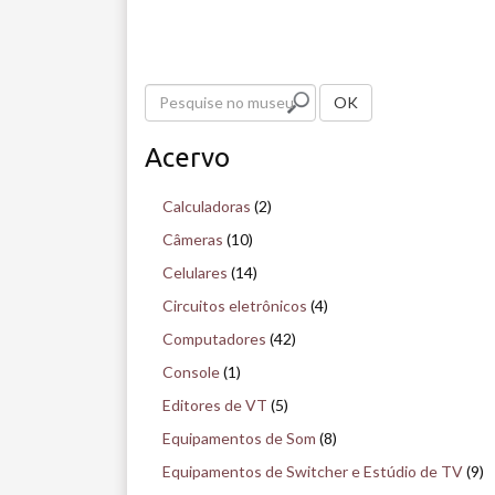
P
OK
e
Acervo
s
q
Calculadoras
(2)
u
Câmeras
(10)
i
Celulares
(14)
s
Circuitos eletrônicos
(4)
e
Computadores
(42)
n
Console
(1)
o
Editores de VT
(5)
m
Equipamentos de Som
(8)
u
Equipamentos de Switcher e Estúdio de TV
(9)