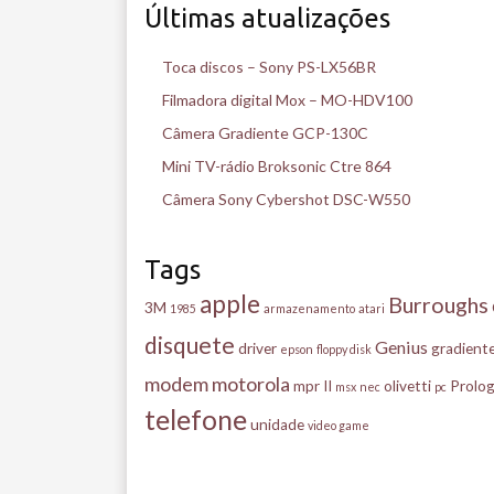
Últimas atualizações
Toca discos – Sony PS-LX56BR
Filmadora digital Mox – MO-HDV100
Câmera Gradiente GCP-130C
Mini TV-rádio Broksonic Ctre 864
Câmera Sony Cybershot DSC-W550
Tags
apple
Burroughs
3M
1985
armazenamento
atari
disquete
Genius
driver
gradient
epson
floppy disk
modem
motorola
mpr II
olivetti
Prolog
msx
nec
pc
telefone
unidade
video game