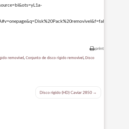
ource=bl&ots=yL1a-
=onepage&q=Disk%20Pack%20removivel&f=fal
print
ígido removível
,
Conjunto de disco rígido removível
,
Disco
Disco rígido (HD) Caviar 2850 →