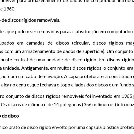
emovível para armazenamento de dados de computador introdu
e 1960.
 de discos rígidos removíveis.
les que podem ser removidos para a substituição em computadore
upados em camadas de discos (circular, discos rígidos mag
os com um armazenamento de dados de superfície). Um conjunto 
ente central de uma unidade de disco rígido. Em discos rígi
a unidade. Antigamente, em muitos discos rígidos, o conjunto e
ção com um cabo de elevação. A capa protetora era constituída 
alça no centro, que fechava o topo e lados dos discos e um fundo
ro conjunto de discos rígidos removíveis foi inventado em 1965
. Os discos de diâmetro de 14 polegadas (356 milímetros) introdu
 de disco
nico prato de disco rígido envolto por uma cápsula plástica protet