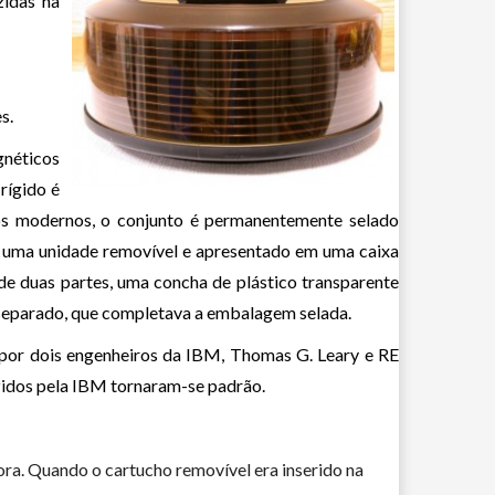
zidas na
s.
néticos
rígido é
dos modernos, o conjunto é permanentemente selado
ra uma unidade removível e apresentado em uma caixa
de duas partes, uma concha de plástico transparente
 separado, que completava a embalagem selada.
 por dois engenheiros da IBM, Thomas G. Leary e RE
zidos pela IBM tornaram-se padrão.
ora. Quando o cartucho removível era inserido na