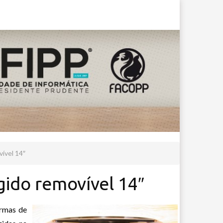
vível 14″
gido removível 14″
ormas de