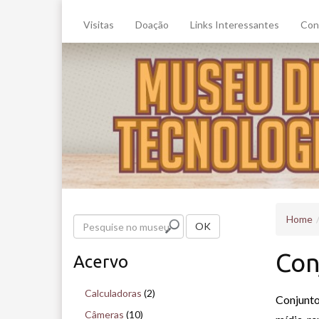
Visitas
Doação
Links Interessantes
Con
Home
P
OK
e
Con
Acervo
s
q
Calculadoras
(2)
Conjunto
u
Câmeras
(10)