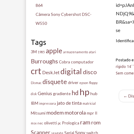
id=pJAn
864
NDjQ9&
Câmera Sony Cybershot DSC-
BR&sa=
W550
se
Identific
Tags
apple
3M
1985
armazenamento
atari
Burroughs
Postado 
Cobra
computador
rígido 14´´
crt
digital
disco
DeskJet
Sem comen
disquete
driver
Dismac
epson
floppy
hp
hd
Genius
gradiente
hub
disk
← Dis
jato de tinta
IBM
impressora
matricial
modem
motorola
Mitsumi
mpr II
ram
rom
olivetti
Prologica
msx
nec
pc
Scanner
Sony
Serial
switch
seagate