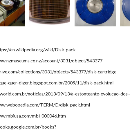
ttps://en.wikipedia.org/wiki/Disk_pack
www.nzmuseums.co.nz/account/3031/object/543377
ehive.com/collections/3031/objects/543377/disk-cartridge
-que-quer-dizer.blogspot.com.br/2009/11/disk-pack.html
cworld.com.br/noticias/2013/09/13/a-estonteante-evolucao-dos-
www.webopedia.com/TERM/D/disk_pack.html
www.mbiusa.com/mbi_000046.htm
books.google.com.br/books?