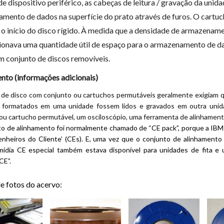
de dispositivo periférico, as cabeças de leitura / gravação da un
mento de dados na superfície do prato através de furos.
O cartuc
 o início do
disco rígido
.
À medida que a densidade de armazename
onava uma quantidade útil de espaço para o armazenamento de da
m conjunto de discos removíveis.
nto (informações adicionais)
de disco com conjunto ​​ou cartuchos permutáveis geralmente exigiam 
 formatados em uma unidade fossem lidos e gravados em outra unida
ou cartucho permutável, um osciloscópio, uma ferramenta de alinhamento 
o de alinhamento foi normalmente chamado de “CE pack”, porque a IBM n
nheiros do Cliente’ (CEs). E, uma vez que o conjunto de alinhamento
mídia CE especial também estava disponível para unidades de fita e 
CE”.
de fotos do acervo: