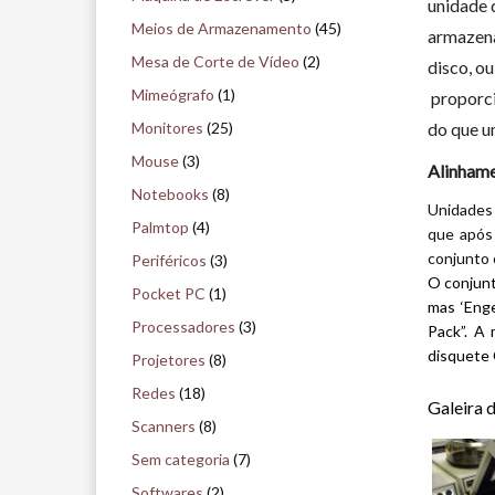
unidade 
Meios de Armazenamento
(45)
armazena
Mesa de Corte de Vídeo
(2)
disco, ou
Mimeógrafo
(1)
proporci
Monitores
(25)
do que u
Mouse
(3)
Alinhame
Notebooks
(8)
Unidades 
Palmtop
(4)
que após
conjunto 
Periféricos
(3)
O conjunt
Pocket PC
(1)
mas ‘Enge
Processadores
(3)
Pack”. A 
disquete 
Projetores
(8)
–
Redes
(18)
Galeira 
Scanners
(8)
Sem categoria
(7)
Softwares
(2)