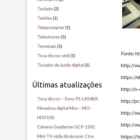
Teclado
(2)
Telefax
(1)
Teleprompter
(1)
Televisores
(5)
Terminais
(5)
Fonte: h
Toca discos-vinil
(1)
Tocador de áudio digital
(1)
http://
https://
Últimas atualizações
http://o
Toca discos – Sony PS-LX56BR
http://p
Filmadora digital Mox – MO-
http://
HDV100
http://
Câmera Gradiente GCP-130C
Mini TV-rádio Broksonic Ctre
https://