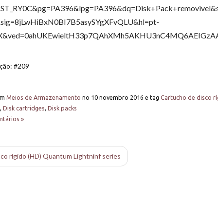
IST_RY0C&pg=PA396&lpg=PA396&dq=Disk+Pack+removivel&s
sig=8jLwHiBxN0BI7B5asySYgXFvQLU&hl=pt-
X&ved=0ahUKEwieltH33p7QAhXMh5AKHU3nC4MQ6AEIGzAA#v
ação: #209
em
Meios de Armazenamento
no
10 novembro 2016
e tag
Cartucho de disco r
,
Disk cartridges
,
Disk packs
tários »
co rígido (HD) Quantum Lightninf series