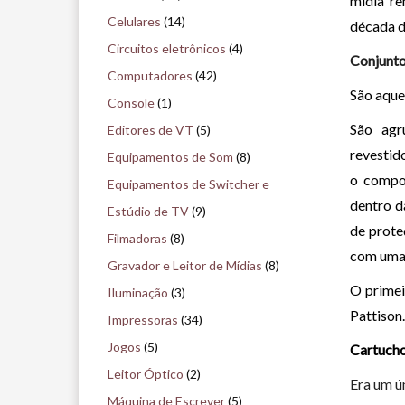
mídia r
i
Celulares
(14)
década d
s
Circuitos eletrônicos
(4)
Conjunto
e
Computadores
(42)
São aque
n
Console
(1)
o
São agr
Editores de VT
(5)
m
revestid
Equipamentos de Som
(8)
u
o compon
Equipamentos de Switcher e
dentro d
s
Estúdio de TV
(9)
de prote
e
Filmadoras
(8)
com uma 
u
Gravador e Leitor de Mídias
(8)
O primei
Iluminação
(3)
Pattison
Impressoras
(34)
Jogos
(5)
Cartucho
Leitor Óptico
(2)
Era um ú
Máquina de Escrever
(5)