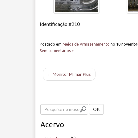
Identificação:#210
Postado em
Meios de Armazenamento
no
10 novembr
Sem comentários »
← Monitor Milmar Plus
P
OK
e
Acervo
s
q