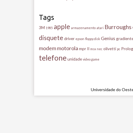
Tags
apple
Burroughs
3M
1985
armazenamento
atari
disquete
Genius
driver
gradient
epson
floppy disk
modem
motorola
mpr II
olivetti
Prolog
msx
nec
pc
telefone
unidade
video game
Universidade do Oeste