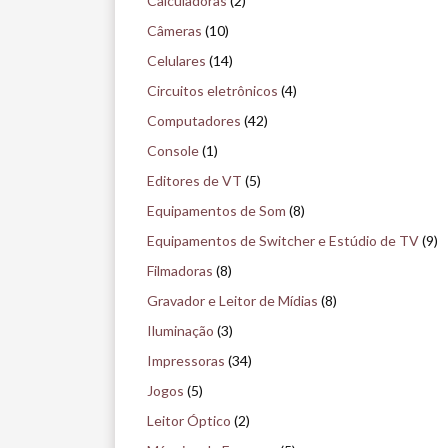
Calculadoras
(2)
u
Câmeras
(10)
i
Celulares
(14)
s
Circuitos eletrônicos
(4)
e
Computadores
(42)
n
Console
(1)
o
Editores de VT
(5)
m
Equipamentos de Som
(8)
u
Equipamentos de Switcher e Estúdio de TV
(9)
s
Filmadoras
(8)
e
Gravador e Leitor de Mídias
(8)
u
Iluminação
(3)
Impressoras
(34)
Jogos
(5)
Leitor Óptico
(2)