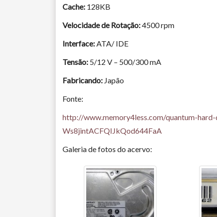
Cache:
128KB
Velocidade de Rotação:
4500 rpm
Interface:
ATA/ IDE
Tensão:
5/12 V – 500/300 mA
Fabricando:
Japão
Fonte:
http://www.memory4less.com/quantum-hard-d
Ws8jintACFQIJkQod644FaA
Galeria de fotos do acervo: