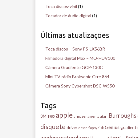
Toca discos-vinil
(1)
Tocador de áudio digital
(1)
Últimas atualizações
Toca discos – Sony PS-LX56BR
Filmadora digital Mox – MO-HDV100
Câmera Gradiente GCP-130C
Mini TV-rádio Broksonic Ctre 864
Câmera Sony Cybershot DSC-W550
Tags
apple
Burroughs
3M
1985
armazenamento
atari
disquete
Genius
driver
gradient
epson
floppy disk
modem
motorola
mpr II
olivetti
Prolog