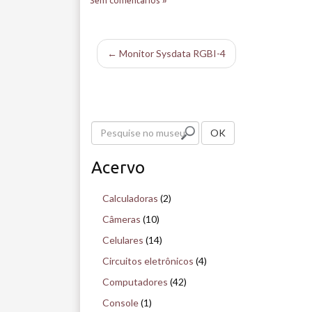
← Monitor Sysdata RGBI-4
P
OK
e
Acervo
s
q
Calculadoras
(2)
u
Câmeras
(10)
i
Celulares
(14)
s
Circuitos eletrônicos
(4)
e
Computadores
(42)
n
Console
(1)