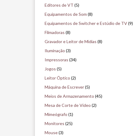
o
Editores de VT
(5)
m
Equipamentos de Som
(8)
u
Equipamentos de Switcher e Estúdio de TV
(9)
s
Filmadoras
(8)
e
Gravador e Leitor de Mídias
(8)
u
Iluminação
(3)
Impressoras
(34)
Jogos
(5)
Leitor Óptico
(2)
Máquina de Escrever
(5)
Meios de Armazenamento
(45)
Mesa de Corte de Vídeo
(2)
Mimeógrafo
(1)
Monitores
(25)
Mouse
(3)