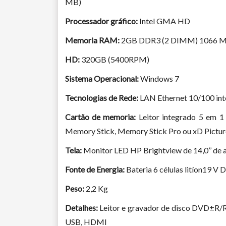
MB)
Processador gráfico:
Intel GMA HD
Memoria RAM:
2GB DDR3 (2 DIMM) 1066 
HD:
320GB (5400RPM)
Sistema Operacional:
Windows 7
Tecnologias de Rede:
LAN Ethernet 10/100 int
Cartão de memoria:
Leitor integrado 5 em 1 
Memory Stick, Memory Stick Pro ou xD Pictur
Tela:
Monitor LED HP Brightview de 14,0’’ de a
Fonte de Energia:
Bateria 6 células litíon19 V
Peso:
2,2 Kg
Detalhes:
Leitor e gravador de disco DVD±R/R
USB, HDMI