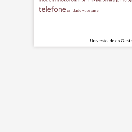
msx
nec
pc
telefone
unidade
video game
Universidade do Oeste