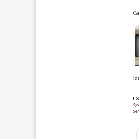
Ga
Id
Po
Sy
Se