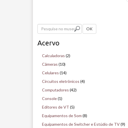
P
OK
e
Acervo
s
q
Calculadoras
(2)
u
Câmeras
(10)
i
Celulares
(14)
s
Circuitos eletrônicos
(4)
e
Computadores
(42)
n
Console
(1)
o
Editores de VT
(5)
m
Equipamentos de Som
(8)
u
Equipamentos de Switcher e Estúdio de TV
(9)