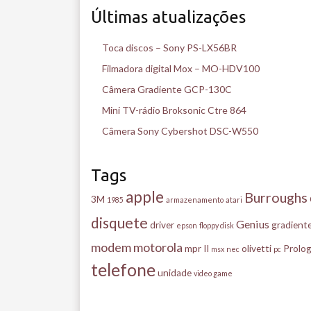
Últimas atualizações
Toca discos – Sony PS-LX56BR
Filmadora digital Mox – MO-HDV100
Câmera Gradiente GCP-130C
Mini TV-rádio Broksonic Ctre 864
Câmera Sony Cybershot DSC-W550
Tags
apple
Burroughs
3M
1985
armazenamento
atari
disquete
Genius
driver
gradient
epson
floppy disk
modem
motorola
mpr II
olivetti
Prolog
msx
nec
pc
telefone
unidade
video game