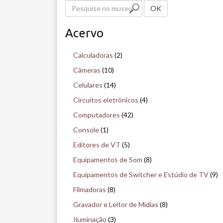
P
OK
e
Acervo
s
q
Calculadoras
(2)
u
Câmeras
(10)
i
Celulares
(14)
s
Circuitos eletrônicos
(4)
e
Computadores
(42)
n
Console
(1)
o
Editores de VT
(5)
m
Equipamentos de Som
(8)
u
Equipamentos de Switcher e Estúdio de TV
(9)
s
Filmadoras
(8)
e
Gravador e Leitor de Mídias
(8)
u
Iluminação
(3)