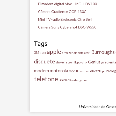
Filmadora digital Mox – MO-HDV100
Câmera Gradiente GCP-130C
Mini TV-rádio Broksonic Ctre 864
Câmera Sony Cybershot DSC-W550
Tags
apple
Burroughs
3M
1985
armazenamento
atari
disquete
Genius
driver
gradient
epson
floppy disk
modem
motorola
mpr II
olivetti
Prolog
msx
nec
pc
telefone
unidade
video game
Universidade do Oeste