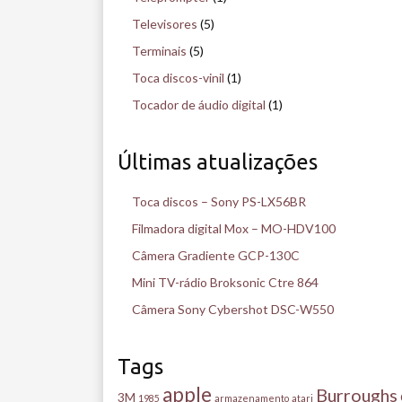
Televisores
(5)
Terminais
(5)
Toca discos-vinil
(1)
Tocador de áudio digital
(1)
Últimas atualizações
Toca discos – Sony PS-LX56BR
Filmadora digital Mox – MO-HDV100
Câmera Gradiente GCP-130C
Mini TV-rádio Broksonic Ctre 864
Câmera Sony Cybershot DSC-W550
Tags
apple
Burroughs
3M
1985
armazenamento
atari