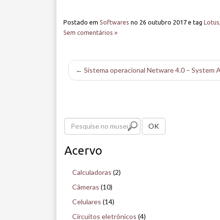
Postado em
Softwares
no
26 outubro 2017
e tag
Lotus
Sem comentários »
← Sistema operacional Netware 4.0 – System A
P
OK
e
Acervo
s
q
Calculadoras
(2)
u
Câmeras
(10)
i
Celulares
(14)
s
Circuitos eletrônicos
(4)