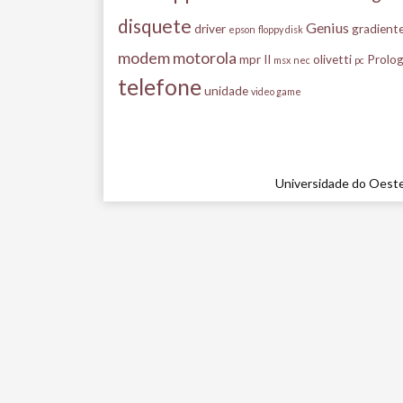
disquete
Genius
driver
gradient
epson
floppy disk
modem
motorola
mpr II
olivetti
Prolog
msx
nec
pc
telefone
unidade
video game
Universidade do Oeste