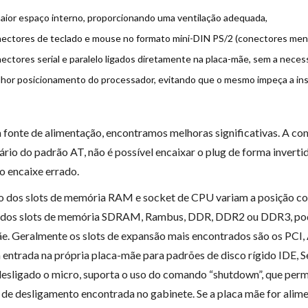
aior espaço interno, proporcionando uma ventilação adequada,
ectores de teclado e mouse no formato mini-DIN PS/2 (conectores men
ectores serial e paralelo ligados diretamente na placa-mãe, sem a neces
hor posicionamento do processador, evitando que o mesmo impeça a inst
 fonte de alimentação, encontramos melhoras significativas. A co
ário do padrão AT, não é possível encaixar o plug de forma inverti
 o encaixe errado.
o dos slots de memória RAM e socket de CPU variam a posição co
ados slots de memória SDRAM, Rambus, DDR, DDR2 ou DDR3, pod
e. Geralmente os slots de expansão mais encontrados são os PCI
entrada na própria placa-mãe para padrões de disco rígido IDE, Se
esligado o micro, suporta o uso do comando “shutdown”, que perm
 de desligamento encontrada no gabinete. Se a placa mãe for ali