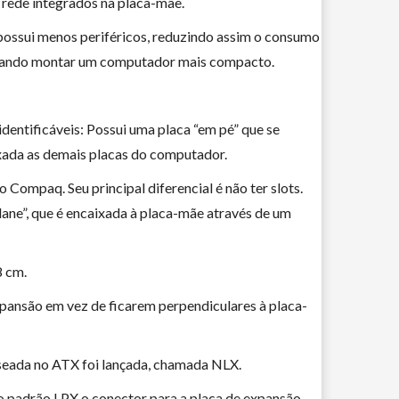
e rede integrados na placa-mãe.
possui menos periféricos, reduzindo assim o consumo
ilitando montar um computador mais compacto.
dentificáveis: Possui uma placa “em pé” que se
ixada as demais placas do computador.
ompaq. Seu principal diferencial é não ter slots.
ane”, que é encaixada à placa-mãe através de um
8 cm.
expansão em vez de ficarem perpendiculares à placa-
seada no ATX foi lançada, chamada NLX.
o padrão LPX o conector para a placa de expansão