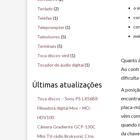
o m
Teclado
(2)
con
Telefax
(1)
con
Teleprompter
(1)
mel
Televisores
(5)
Terminais
(5)
Toca discos-vinil
(1)
Quanto à
Tocador de áudio digital
(1)
Ao contr
dificulta
Últimas atualizações
A posiçã
encontr
Toca discos – Sony PS-LX56BR
placa-mã
Filmadora digital Mox – MO-
vêm com 
HDV100
quando d
Câmera Gradiente GCP-130C
da chave
Mini TV-rádio Broksonic Ctre