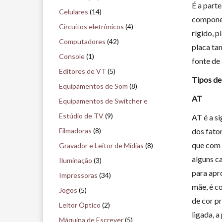
É a part
i
Celulares
(14)
componen
s
Circuitos eletrônicos
(4)
rígido, p
e
Computadores
(42)
placa ta
n
Console
(1)
fonte de
o
Editores de VT
(5)
Tipos de
m
Equipamentos de Som
(8)
u
AT
Equipamentos de Switcher e
s
Estúdio de TV
(9)
AT é a s
e
Filmadoras
(8)
dos fato
u
que com 
Gravador e Leitor de Mídias
(8)
alguns c
Iluminação
(3)
para apr
Impressoras
(34)
mãe, é c
Jogos
(5)
de cor p
Leitor Óptico
(2)
ligada, 
Máquina de Escrever
(5)