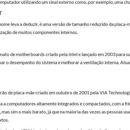
computador utilizando um sinal externo como, por exemplo, uma c
T
ome leva a deduzir, é uma versão de tamanho reduzido da placa-mã
ização de muitos componentes internos.
mato de motherboards criado pela Intel e lançado em 2003 para su
oar o desempenho do sistema e melhorar a ventilação interna. Atu
rão de placa-mãe criado em outubro de 2001 pela VIA Technologi
a a computadores altamente integrados e compactados, com a fil
 mas sim o mais barato, já que na maioria das vezes as pessoas u
xtos.