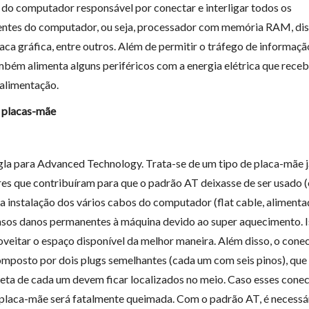
e do computador responsável por conectar e interligar todos os
tes do computador, ou seja, processador com memória RAM, di
laca gráfica, entre outros. Além de permitir o tráfego de informaçã
mbém alimenta alguns periféricos com a energia elétrica que rece
 alimentação.
 placas-mãe
igla para Advanced Technology. Trata-se de um tipo de placa-mãe j
res que contribuíram para que o padrão AT deixasse de ser usado (e
a instalação dos vários cabos do computador (flat cable, alimentaç
asos danos permanentes à máquina devido ao super aquecimento. I
oveitar o espaço disponível da melhor maneira. Além disso, o conec
omposto por dois plugs semelhantes (cada um com seis pinos), que 
reta de cada um devem ficar localizados no meio. Caso esses conect
a placa-mãe será fatalmente queimada. Com o padrão AT, é necessá