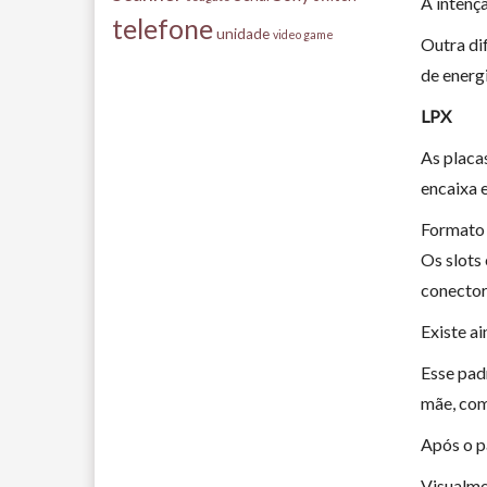
A intenç
telefone
unidade
video game
Outra di
de energ
LPX
As placa
encaixa 
Formato 
Os slots
conector
Existe a
Esse padr
mãe, com
Após o p
Visualme