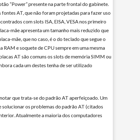
otão “Power” presente na parte frontal do gabinete.
 fontes AT, que não foram projetadas para fazer uso
contrados com slots ISA, EISA, VESA nos primeiro
placa-mãe apresenta um tamanho mais reduzido que
laca-mãe, que no caso, é o do teclado que segue o
emória RAM e soquete de CPU sempre em uma mesma
s placas AT são comuns os slots de memória SIMM ou
ra cada um destes tenha de ser utilizado
 notar que trata-se do padrão AT aperfeiçoado. Um
de solucionar os problemas do padrão AT (citados
anterior. Atualmente a maioria dos computadores