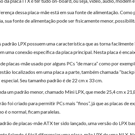
ão da placa ITX é ter tudo on-board, ou seja, vídeo, áudio, modem 
ferença dessa placa-mãe está em sua fonte de alimentação. Como 
ia, sua fonte de alimentação pode ser fisicamente menor, possib
s padrão LPX possuem uma característica que as torna facilmente i
em uma conexão específica da placa principal. Nesta placa é enca
de placas-mãe usado por alguns PCs “de marca” como por exemplo C
 estão localizados em uma placa a parte, também chamada “backpl
 especial. Seu tamanho padrão é de 22 cm x 33 cm.
inda um padrão menor, chamado Mini LPX, que mede 25,4 cm x 21,
ão foi criado para permitir PCs mais “finos”, já que as placas de 
o é o normal, ficam paralelas.
adrão de placas-mãe ATX ter sido lançado, uma versão do LPX ba
nte falando é fácil diferenciar uma placa-mãe LPX de uma NLX. N