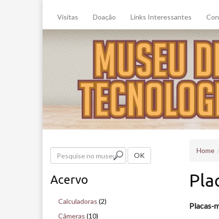
Visitas
Doação
Links Interessantes
Con
Home
P
OK
e
Pla
Acervo
s
q
Calculadoras
(2)
Placas-
u
Câmeras
(10)