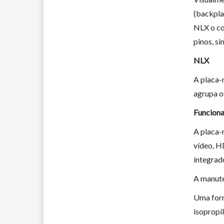
(backpla
NLX o co
pinos, si
NLX
A placa-
agrupa o
Funcion
A placa-
vídeo, H
integrado
A manute
Uma form
isopropí