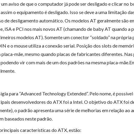
 um aviso de que o computador já pode ser desligado e clicar no b
assim o equipamento é desligado. Isso se deve a uma limitação das
so de desligamento automático. Os modelos AT geralmente são en
e, ISA e PCI nos mais novos AT (chamando de baby AT quando a 
rimeiros modelos AT). Somente um conector “soldado” na própria p
IN e o mouse utiliza a conexão serial. Posição dos slots de m
a placa-mãe, mesmo quando placas de fabricantes diferentes. Na
odendo vir com mais de um dos padrões na mesma placa-mãe.Embo
almente.
sigla para “Advanced Technology Extended”. Pelo nome, é possível
cipais desenvolvedores do ATX foi a Intel. O objetivo do ATX foi 
mente), o padrão apresenta uma série de melhorias em relação ao 
m baseados neste padrão.
principais características do ATX, estão: