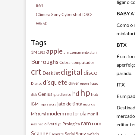
ligar o 
864
BABY A
Câmera Sony Cybershot DSC-
W550
Como o n
miniatur
Tags
BTX
apple
3M
1985
armazenamento
atari
É um for
Burroughs
Cobra
computador
aperfeiç
crt
digital
disco
DeskJet
parado.
disquete
driver
Dismac
epson
floppy
ITX
hp
hd
Genius
gradiente
hub
disk
É um pad
jato de tinta
IBM
impressora
matricial
Destinad
modem
motorola
Mitsumi
mpr II
mercado,
ram
rom
olivetti
Prologica
editar te
msx
nec
pc
Scanner
Sony
Serial
switch
seagate