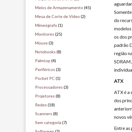
aguardar
Meios de Armazenamento
(45)
Somente 
Mesa de Corte de Vídeo
(2)
do recur
Mimeógrafo
(1)
modelos 
Monitores
(25)
os dos p
Mouse
(3)
padrão D
Notebooks
(8)
região n
Palmtop
(4)
SDRAM, p
Periféricos
(3)
individu
Pocket PC
(1)
ATX
Processadores
(3)
ATX é a 
Projetores
(8)
dos prin
Redes
(18)
anterior
Scanners
(8)
novos vê
Sem categoria
(7)
Entre as 
Softwares
(2)