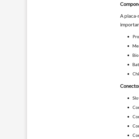
Compon
A placa-
importan
Pro
Me
Bi
Bat
Chi
Conecto
Slo
Co
Co
Con
Co