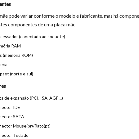
entes
mãe pode variar conforme o modelo e fabricante, mas há compone
tes componentes de uma placa mãe:
cessador (conectado ao soquete)
mória RAM
os (memória ROM)
eria
pset (norte e sul)
res
ts de expansão (PCI, ISA, AGP…)
nector IDE
nector SATA
ector Mouse(br)/Rato(pt)
nector Teclado